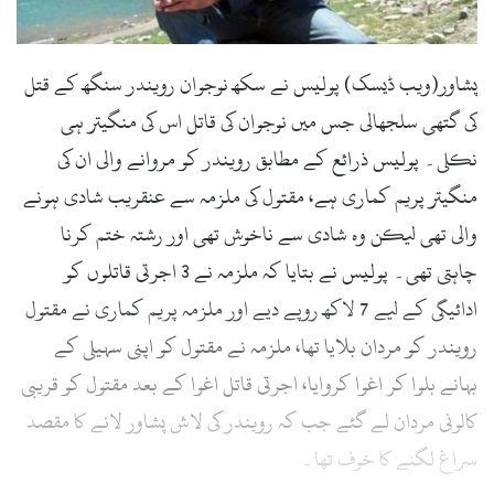
l
پشاور(ویب ڈیسک) پولیس نے سکھ نوجوان رویندر سنگھ کے قتل
کی گتھی سلجھالی جس میں نوجوان کی قاتل اس کی منگیتر ہی
نکلی۔ پولیس ذرائع کے مطابق رویندر کو مروانے والی ان کی
منگیتر پریم کماری ہے، مقتول کی ملزمہ سے عنقریب شادی ہونے
والی تھی لیکن وہ شادی سے ناخوش تھی اور رشتہ ختم کرنا
چاہتی تھی۔ پولیس نے بتایا کہ ملزمہ نے 3 اجرتی قاتلوں کو
ادائیگی کے لیے 7 لاکھ روپے دیے اور ملزمہ پریم کماری نے مقتول
رویندر کو مردان بلایا تھا، ملزمہ نے مقتول کو اپنی سہیلی کے
بہانے بلوا کر اغوا کروایا، اجرتی قاتل اغوا کے بعد مقتول کو قریبی
کالونی مردان لے گئے جب کہ رویندر کی لاش پشاور لانے کا مقصد
سراغ لگنے کا خوف تھا۔