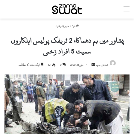
مینو
ھوم
/
خیبر پختونخواہ
پشاور میں بم دھماکا، 2 ٹریفک پولیس اہلکاروں
سمیت 5 افراد زخمی
Send
عدنان باچا
مئی 11, 2020
0
121
ایک منٹ کا مطالعہ
an
email