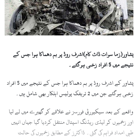
پشاور(زما سوات ڈاٹ کام)
اشرف روڈ پر بم دھماکا ہوا جس کے
نتیجے میں 5 افراد زخمی ہوگئے۔
پشاور کے اشرف روڈ پر بم دھماکا ہوا جس کے نتیجے میں 5 افراد
زخمی ہوگئے جن میں 2 ٹریفک پولیس اہلکار بھی شامل ہیں۔
واقعے کے بعد سیکیورٹی فورسز نے علاقے کو گھیرے میں لے لیا
اور زخمیوں کو لیڈی ریڈنگ اسپتال منتقل کردیا گیا جہاں انہیں
طبی امداد فراہم کی گئی۔ ڈاکٹرز کے مطابق زخمیوں کی حالت