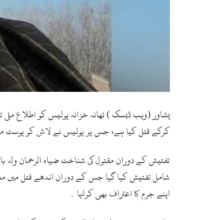
پشاور (ویب ڈیسک ) تھانہ خزانہ پولیس کو اطلاع ملی 
کرکے قتل کیا ہے، جس پر پولیس نے لاش کو پوسٹ ما
تفتیش کے دوران مقتول کی شناخت ضیاء الرحمان ولد با
شامل تفتیش کیا گیا جس کے دوران اندھے قتل میں ملوث 
اپنے جرم کا اعتراف بھی کرلیا ۔