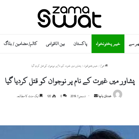
ھر سے
خیبر پختونخواہ
پاکستان
بین الاقوامی
کالم/ مضامین / بلاگ
ھوم
/
خیبر پختونخواہ
/
پشاور میں غیرت کے نام پر نوجوان کو قتل کردیا گیا
پشاور میں غیرت کے نام پر نوجوان کو قتل کردیا گیا
S
عدنان باچا
دسمبر 1, 2019
0
120
ایک منٹ کا مطالعہ
e
n
d
a
n