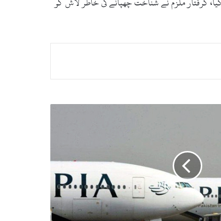
گیا، گرفتار ملزم نے شناخت چھپانے کی خاطر لاش کو