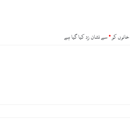
پ
ر
و
ا
ز
س
خانوں کو
*
سے نشان زد کیا گیا ہے
ے
ل
ا
ک
ھ
و
ں
ر
و
پ
ے
ک
ے
ز
ی