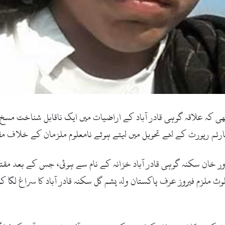
تھی کہ علاقہ گوہی قادر آباد کے اراضیات میں ایک ناقابل شناخت م
رٹم رپورٹ کے لئے تحویل میں لیتے ہوئے نامعلوم ملزمان کے خلاف 
ور خان سکنہ گوہی قادر آباد خزانہ کے نام سے ہوئی، جس کے بعد مق
ملزم فیروز عرف پاکستان ولد پشم گل سکنہ قادر آباد کا سراغ لگا کر