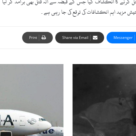
 قتل کرنے کا انکشاف کیا جس کے قبضہ سے آلہ قتل بھی برآمد کر لیا 
یش مزید اہم انکشافات کی توقع کی جا رہی ہے۔
Print
Share via Email
Messenger
ب
ا
ک
م
ا
ل
ل
و
گ
و
ں