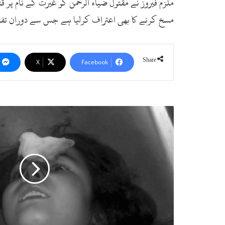
ملزم فیروز نے مقتول ضیاء الرحمن کو غیرت کے نام پر
مسخ کرنے کا بھی اعتراف کرلیا ہے جس سے دوران تفت
Share
X
Facebook
م
د
ی
ن
،
ب
ا
ؤ
ل
ے
ک