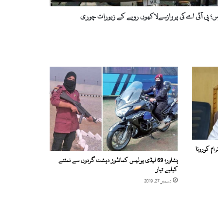
س؛ پی آئی اے کی پروازسےلاکھوں روپے کے زیورات چوری
ام کورونا
پشاور؛ 69 لیڈی پولیس کمانڈوز دہشت گردوں سے نمٹنے
کیلیے تیار
دسمبر 27, 2019