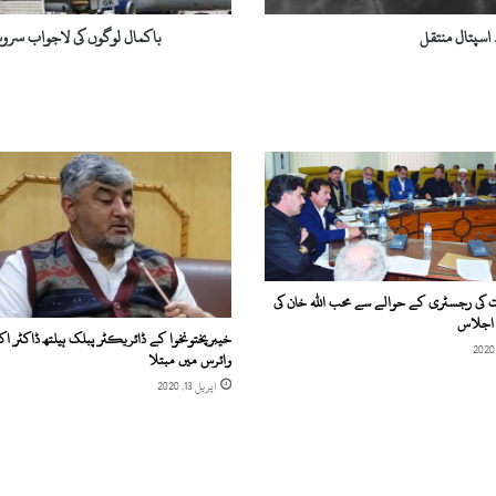
ک
ی
اسپتال منتقل
باکمال لوگوں کی لاجواب سرو
ل
ا
ج
و
ا
ب
س
ر
و
س
؛
پ
ات کی رجسٹری کے حوالے سے محب اللہ خان کی
اجلاس
ی
خیبرپختونخوا کے ڈائریکٹر پبلک ہیلتھ ڈاکٹر اکر
آ
وائرس میں مبتلا
ئ
اپریل 13, 2020
ی
ا
ے
ک
ی