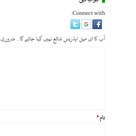
ت
ا
Connect with:
ل
م
ن
ت
آپ کا ای میل ایڈریس شائع نہیں کیا جائے گا۔
ضروری 
ق
ل
ت
ب
ص
ر
ہ
*
نام
*