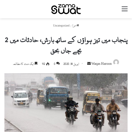
مینو
ھوم
/
Uncategorized
پنجاب میں تیز ہواؤں کے ساتھ بارش، حادثات میں 2
بچے جاں بحق
Send
Waqas Haroon
اپریل 18, 2020
0
112
ایک منٹ کا مطالعہ
an
email