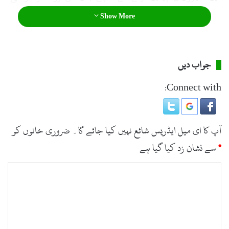
ہوئے، اسی طرح ساہیوال میں چھت گرنے سے 3 خواتین سمیت 5
Show More
افراد زخمی ہو گئے۔ بارش سے کئی فیڈر بند ہونے سے کئی
علاقے اندھیرے میں ڈوب گئے۔ محکمہ موسمیات کے مطابق آئندہ
جواب دیں
2 دن خیبر پختونخوا، بالائی پنجاب، گلگت بلتستان، کشمیر اور
اسلام آباد میں تیز ہواؤں اور گرج چمک کے ساتھ بارش کا امکان
Connect with:
ہے، اس دوران بعض مقامات پر ژالہ باری بھی ہو سکتی ہے۔
آپ کا ای میل ایڈریس شائع نہیں کیا جائے گا۔
ضروری خانوں کو
*
سے نشان زد کیا گیا ہے
ت
ب
ص
ر