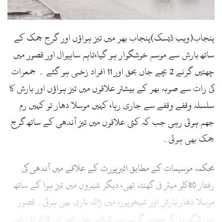
پنجاب(ویب ڈیسک)پنجاب بھر میں تیز ہواؤں اور گرج چمک کے
ساتھ بارش سے موسم خوشگوار ہو گیا،تاہم ساہیوال اور قصور میں
چھتیں گرنے 2 بچے جاں بحق اور 11 افراد زخمی ہو گئے ۔ جمعرات
کی رات سے صوبہ بھر کے بیشتر علاقوں میں تیز ہواؤں اور بارش کا
سلسلہ وقفے وقفے سے جاری رہا، کہیں موسلا دھار تو کہیں رم
جھم ہوتی رہی جب کہ کئی علاقوں میں تیز آندھی کے ساتھ گرج
چمک بھی ہوئی۔
محکمہ موسیمات کے مطابق ائیرپورٹ کے علاقے میں آندھی کی
رفتار 80کلو میٹر فی گھنٹہ تھی، دیگر شہروں میں تیز ہوا کے ساتھ
موسلا دھار بارش اور شیخوپورہ میں ژالہ باری بھی ہوئی۔ قصور
میں 2گھروں کی چھتیں گرنے سے 2 بچے جاں بحق اور 8 افراد زخمی