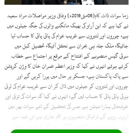
زما سوات ڈاٹ کام(06مئی2019ء) وفاقی وزیر مواصلات مراد سعید
نے کہا ہے کہ این آراو کی بھیک مانگنے والوں کی جگہ جیلوں میں
ہے، چوروں اور لٹیروں سے غریب عوام کی پائی پائی کا حساب لیا
جائیگا، ملک جلد ہی بحران سے نکل آئیگا، تحصیل کبل میں
سوئی گیس منصوبے کے افتتاح کے موقع پر اجتماع سے خطاب
کرتے ہوئے انہوں نے کہا کہ وزیر اعظم عمران خان کا وژن کرپشن
سے پاک پاکستان ہے، جسکو ہر حال میں پورا کریں گے اور
چوروں اور لٹیروں کو جیلوں میں ڈال کر ان سے غریب عوام کی لوٹی
ہوئی پائی پائی کا حساب لیں گے، انہوں نے کہا کہ سوات کی ترقی اور
خوشحالی ہمارا میشن ہے جس کی تکمیل کے لئے سوات بھر میں
اربوں روپے کے ترقیاتی منصوبوں پر کام جاری ہے اور عید سے
پہلے سوات موٹر وے کا فتتاح کرکے یہاں کے عوام میں معاشی