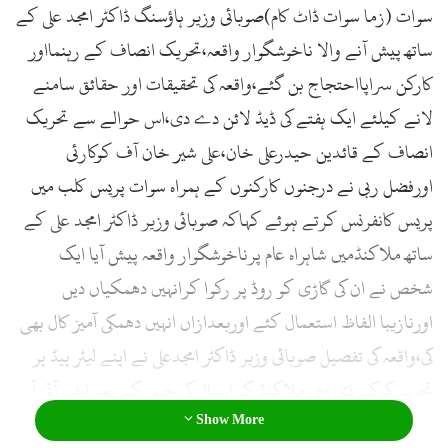
سوات (زما سوات ڈاٹ کام)صوبائی وزیر ہاؤسنگ ڈاکٹر امجد علی کے
ساتھ پیش آنے والا ناخوشگوار واقعہ،تحریک انصاف کے رہنمااور
کارکن سراپااحتجاج بن گئے،واقعہ کی تحقیقات اور حقائق سامنے
لانے کیلئے ایک ہفتے کی ڈیڈ لائن دے دی،اس حوالے سے تحریک
انصاف کے قائدین حیدرعلی خان،علی شیر خان آف کوکارئی
اورفضل ربی نے درجنوں کارکنوں کے ہمراہ سوات پریس کلب میں
پریس کانفرنس کرتے ہوئے کہاکہ صوبائی وزیر ڈاکٹر امجد علی کے
ساتھ ملاکنڈمیں شاہراہ عام پرناخوشگوار واقعہ پیش آیا ایک
شخص نے ان کی گاڑی کو روڈ پر رکوا کرانہیں دھمکیاں دیں
اورنازیبا الفاظ استعمال کئے اوربعدازاں انہیں دھمکی آمیز کال بھی
کی،واقعہ کی تفصیل صوبائی وزیر ڈاکٹر امجدعلی نے اپنے لیٹر پیڈ پر
تحریر کرکے ڈی سی ملاکنڈ کو ارسال کی جس کے بعد ایف آئی آر
Show More
بھی درج ہوئی مگر تاحال اس سلسلے میں کسی قسم کی پیش رفت