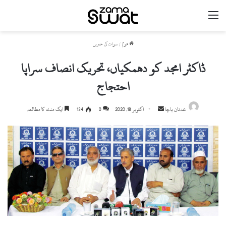
مینو
ھوم
/
سوات کی خبریں
ڈاکٹر امجد کو دھمکیاں، تحریک انصاف سراپا
احتجاج
Send
عدنان باچا
اکتوبر 18, 2020
0
134
ایک منٹ کا مطالعہ
an
email