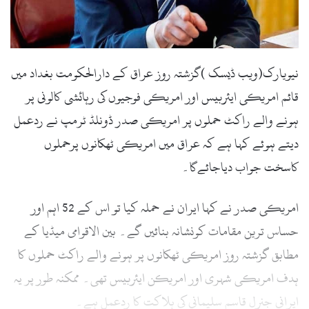
l
نیویارک(ویب ڈیسک )گزشتہ روز عراق کے دارالحکومت بغداد میں
قائم امریکی ایئربیس اور امریکی فوجیوں کی رہائشی کالونی پر
ہونے والے راکٹ حملوں پر امریکی صدر ڈونلڈ ٹرمپ نے ردعمل
دیتے ہوئے کہا ہے کہ عراق میں امریکی ٹھکانوں پرحملوں
کاسخت جواب دیاجائےگا۔
امریکی صدر نے کہا ایران نے حملہ کیا تو اس کے 52 اہم اور
حساس ترین مقامات کونشانہ بنائیں گے۔ بین الاقوامی میڈیا کے
مطابق گزشتہ روز امریکی ٹھکانوں پر ہونے والے راکٹ حملوں کا
ہدف امریکی شہری اور امریکن ایئربیس تھی۔ ممکنہ طور پر یہ
ایرانی جنرل قاسم سلیمانی کی ہلاکت کا ردعمل ہے۔