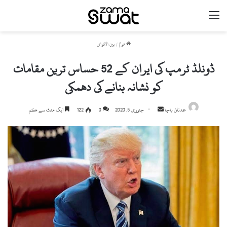
مینو
ھوم
/
بین الاقوامی
ڈونلڈ ٹرمپ کی ایران کے 52 حساس ترین مقامات
کو نشانہ بنانے کی دھمکی
عدنان باچا
S
جنوری 5, 2020
0
122
ایک منٹ سے کم
e
n
d
a
n
e
m
a
i