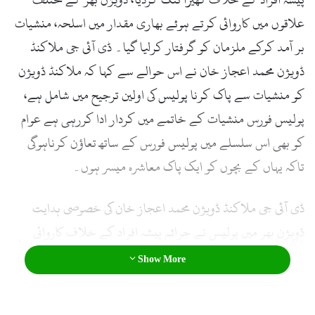
l
علاقوں میں کاروائی کرتے ہوئے بھاری مقدار میں اسلحہ، منشیات
بر آمد کرکے ملزمان کو گرفتار کرلیا گیا۔ ڈی آئی جی ملاکنڈ
ڈویژن محمد اعجاز خان نے اس حوالے سے کہا کہ ملاکنڈ ڈویژن
کو منشیات سے پاک کرنا پولیس کی اولین ترجیح میں شامل ہے،
پولیس فورس منشیات کے خاتمے میں کردار ادا کررہی ہے عوام
کو بھی اس سلسلے میں پولیس فورس کے ساتھ تعاؤن کرناہوگی
تاکہ یہاں کے بچوں کو ایک پاک معاشرہ میسر ہوں۔
ڈی آئی جی ملاکنڈ ڈویژن محمد اعجاز خان کی خصوصی ہدایت
ڈویژن بھر میں پولیس نے جرائم پیشہ افراد کے خلاف کاروائی
کرتے ہوئے 59مفروران، 825مشتبہ گان،9 کلاشنکوٹ، 6 رائفل،138
Show More
پستول، 34شارٹ گن،1822کارتوس، 4 خنجر،51سلیپر،15 سیفٹی
فیوز،1811Kg بارود، 54.826 Kgکلوگرام چرس، 3.796 kgکلوگرام