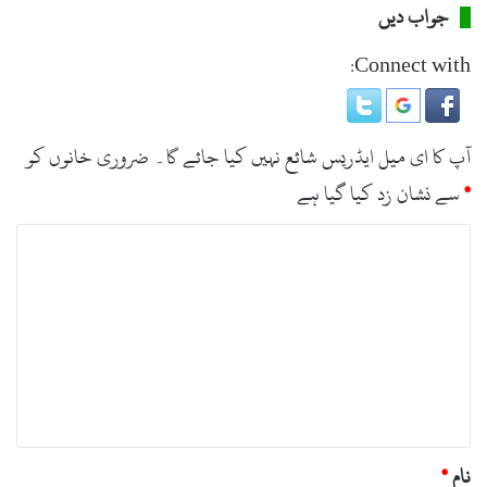
جواب دیں
ہیروئن جبکہ 92لیٹرشراب برآمد کرکے ملزمان کو گرفتار کرلیا،
گرفتار ہونے والے ملزمان کے خلاف الگ الگ مقدمات درج
Connect with:
کرکے تفتیش شروع کردی ہے۔
آپ کا ای میل ایڈریس شائع نہیں کیا جائے گا۔
ضروری خانوں کو
*
سے نشان زد کیا گیا ہے
ت
ب
ص
ر
ہ
*
نام
*