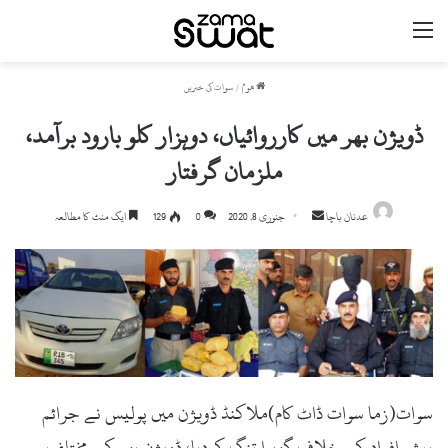
مینو
ھوم
/
سوات کی خبریں
ڈویژن بھر میں کارروائیاں، دوہزار کلو بارود برآمد،
ملزمان گرفتار
عدنان باچا
S
جنوری 8, 2020
0
129
ایک منٹ کا مطالعہ
e
n
d
a
n
e
m
سوات(زما سوات ڈاٹ کام)ملاکنڈ ڈویژن میں پولیس نے جرائم
a
i
پیشہ افراد کے خلاف گھیرا تنگ کردیا، ڈویژن بھر کے مختلف