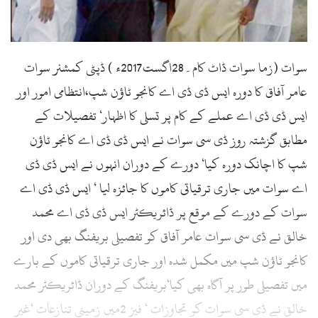
l
سوات (زما سوات ڈاٹ کام۔28اگست2017ء ) ڈپٹی کمشنر سوات
عامر آفاق کا دورہ ایس ڈی ڈی اے کانجو ٹاؤن شپ،انتظامی امور اور
ایس ڈی ڈی اے عملے کے کام پر تسلی کا اظہار‘ تفصیلات کے
مطابق گزشتہ روز ڈی سی سوات نے ایس ڈی ڈی اے کانجو ٹاؤن
شپ کا اچانک دورہ کیا‘ دورے کے دوران انہوں نے ایس ڈی ڈی
اے سوات میں جاری ترقیاتی کاموں کا جائزہ لیا ‘ ایس ڈی ڈی اے
سوات کے دورے کے موقع پر ڈائریکٹر ایس ڈی ڈی اے محمد
خالق نے ڈی سی سوات عامر آفاق کو تفصیلی بریفنگ بھی دی اور
کانجو ٹاؤن شپ میں مکمل شدہ اور جاری ترقیاتی کاموں کے بارے
میں تفصیلی طور پر آگاہ بھی کیا‘بریفنگ کے دوران ڈائریکٹر محمد
خالق نے ڈی سی سوات کو تجاوزات ‘ فیز 2میں زمینی تنازعات ‘غیر