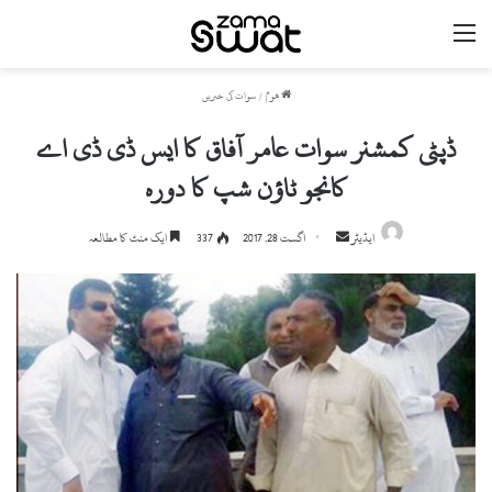
مینو
ھوم
/
سوات کی خبریں
ڈپٹی کمشنر سوات عامر آفاق کا ایس ڈی ڈی اے
کانجو ٹاؤن شپ کا دورہ
ایڈیٹر
S
اگست 28, 2017
337
ایک منٹ کا مطالعہ
e
n
d
a
n
e
m
a
i