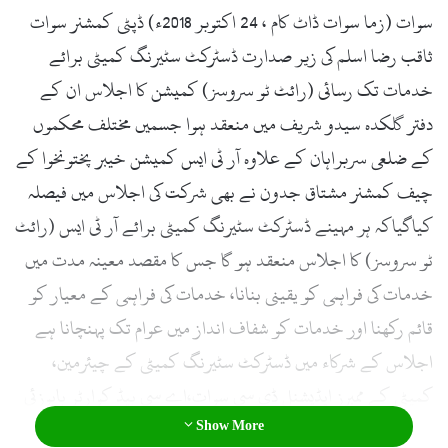
l
سوات (زما سوات ڈاٹ کام ، 24 اکتوبر 2018ء) ڈپٹی کمشنر سوات
ثاقب رضا اسلم کی زیر صدارت ڈسٹرکٹ سٹیرنگ کمیٹی برائے
خدمات تک رسائی (رائٹ ٹو سروسز) کمیشن کا اجلاس ان کے
دفتر گلکدہ سیدو شریف میں منعقد ہوا جسمیں مختلف محکموں
کے ضلعی سربراہان کے علاوہ آر ٹی ایس کمیشن خیبر پختونخوا کے
چیف کمشنر مشتاق جدون نے بھی شرکت کی اجلاس میں فیصلہ
کیاگیاکہ ہر مہینے ڈسٹرکٹ سٹیرنگ کمیٹی برائے آر ٹی ایس (رائٹ
ٹو سروسز) کا اجلاس منعقد ہو گا جس کا مقصد معینہ مدت میں
خدمات کی فراہمی کو یقینی بنانا، خدمات کی فراہمی کے معیار کو
قائم رکھنا اور خدمات کو شفاف انداز میں عوام تک پہنچانا ہے
اجلاس کے شرکاء میں ڈسٹرکٹ سٹیرنگ کمیٹی کے چیئرمین،
کمیٹی کے ممبرز ایڈیشنل ڈی سی سوات،اے سی ہیڈ کوارٹر بابوزئی
Show More
اور سیکرٹری/ ممبر ڈی ایم اوآر ٹی ایس سوات شامل تھے۔