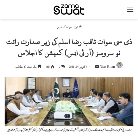
مینو
ھوم
/
سوات کی خبریں
ڈی سی سوات ثاقب رضا اسلم کی زیر صدارت رائٹ
ٹو سروسز (آر ٹی ایس) کمیشن کا اجلاس
Niaz Khan
S
اکتوبر 24, 2018
0
135
ایک منٹ کا مطالعہ
e
n
d
a
n
e
m
a
i