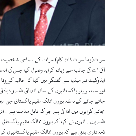
سوات(زما سوات ڈاٹ کام) سوات کے سماجی شخصیت سردا
آئی اے کی جانب سے زیادہ کرایہ وصول کیا جس کی انکوا
ایڈوکیٹ نے میڈیا سے گفتگو میں کہا کہ حالیہ کورونا 
اور سمندر پار پاکستانیوں کے ساتھ انتہائی ظلم و ذیادت
جائے جائے کیونکہ بیرون مملک مقیم پاکستانی جن میں زی
بجائے کرایوں میں ادا کی ہے جو کہ قابل مذمت ہے ۔انہ
ظلم ہیں۔ انہوں نے کہا کہ بیرون ممالک مقیم پاکستانی 
ذمہ داری بنتی ہے کہ بیرون ممالک مقیم پاکستانیوں کو