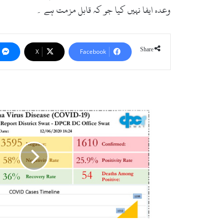
وعدہ ایفا نہیں کیا جو کہ قابل مزمت ہے ۔
Share
X
Facebook
سوات
:
مزید75
افراد
میں
کورونا
کی
تصدیق،25
افراد
صحت
یاب