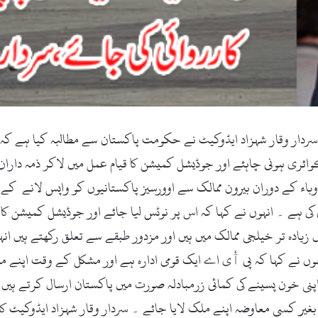
ر وقار شہزاد ایڈوکیٹ نے حکومت پاکستان سے مطالبہ کیا ہے کہ بیر
ئری ہونی چاہئے اور جوڈیشل کمیشن کا قیام عمل میں لاکر ذمہ داران ک
وباء کے دوران بیرون ممالک سے اوورسیز پاکستانیوں کو واپس لانے کے ل
ی کی ہے ۔ انہوں نے کہا کہ اس پر نوٹس لیا جائے اور جوڈیشل کمیشن کا 
ادہ تر خیلجی ممالک میں ہیں اور مزدور طبقے سے تعلق رکھتے ہیں انہوں
وں نے کہا کہ پی آٗی اے ایک قومی ادارہ ہے اور مشکل کے وقت اپنے م
اپنی خون پسینے کی کمائی زرمبادلہ صورت میں پاکستان ارسال کرتے ہیں
 بغیر کسی معاوضہ اپنے ملک لایا جائے ۔ سردار وقار شہزاد ایڈوکیٹ ک