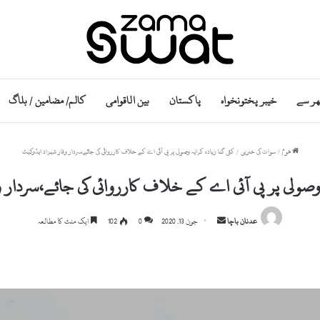
ھر سے
خیبر پختونخواہ
پاکستان
بین الاقوامی
کالم/ مضامین / بلاگ
ھوم
/
سوات کی خبریں
/
کئی گنا زیادہ کرایہ وصولی پر پی آئی اے کے خلاف کارروائی کی جائے،سردار وقار شہزاد ایڈوکیٹ
 وصولی پر پی آئی اے کے خلاف کارروائی کی جائے،سردار 
Send
عدنان باچا
جون 13, 2020
0
102
ایک منٹ کا مطالعہ
an
email