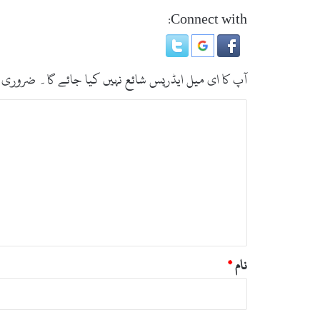
Connect with:
آپ کا ای میل ایڈریس شائع نہیں کیا جائے گا۔
ضروری 
ت
ب
ص
ر
ہ
*
نام
*