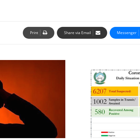
Print
Share via Email
Messenger
مٹہ،نامعلوم
وجوہات
کی
بنا
پر
ایک
شخص
نے
خودکشی
کرلی