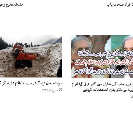
مٹہ،نامعلوم وج
سوات،برفانی تودہ گرنے سے بند کالام شاہراہ کو ک
ا نے پنجاب کے مقابلے میں کتنی ترقی کی؟ اقوام
ورٹ نے ناقابل یقین انکشافات کردئیے
مارچ 23, 2021