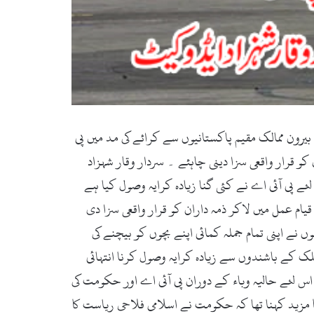
ون ممالک مقیم پاکستانیوں سے کرائے کی مد میں پی
و قرار واقعی سزا دینی چاہئے ۔ سردار وقار شہزاد
ئے پی آئی اے نے کئی گنا زیادہ کرایہ وصول کیا ہے
قیام عمل میں لاکر ذمہ داران کو قرار واقعی سزا دی
 نے اپنی تمام جملہ کمائی اپنے بچوں کو بیچنے کی
لک کے باشندوں سے زیادہ کرایہ وصول کرنا انتہائی
 اس لئے حالیہ وباء کے دوران پی آئی اے اور حکومت کی
ا مزید کہنا تھا کہ حکومت نے اسلامی فلاحی ریاست کا