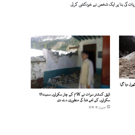
وہات کی بنا پر ایک شخص نے خودکشی کرلی
ھول دیا گیا
ڈپٹی کمشنر سوات نے کالام کے چار سکولوں سمیت17
سکولوں کے لئے فنڈ کی منظوری دے دی
جنوری 16, 2018