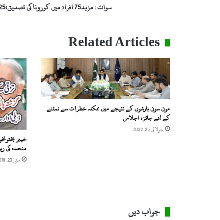
سوات : مزید75 افراد میں کورونا کی تصدیق،25 افراد صحت یاب
Related Articles
مون سون بارشوں کے نتیجے میں ممکنہ خطرات سے نمٹنے
کے لئے جائزہ اجلاس
جولائی 25, 2022
خیبر پختونخو
متحدہ کی رپ
مئی 20, 2018
جواب دیں