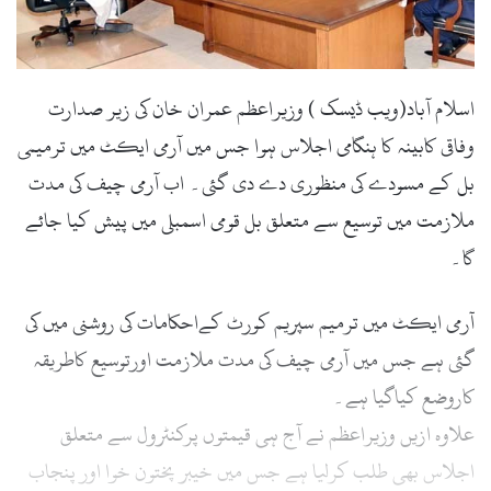
l
اسلام آباد(ویب ڈیسک ) وزیراعظم عمران خان کی زیر صدارت
وفاقی کابینہ کا ہنگامی اجلاس ہوا جس میں آرمی ایکٹ میں ترمیمی
بل کے مسودے کی منظوری دے دی گئی۔ اب آرمی چیف کی مدت
ملازمت میں توسیع سے متعلق بل قومی اسمبلی میں پیش کیا جائے
گا۔
آرمی ایکٹ میں ترمیم سپریم کورٹ کےاحکامات کی روشنی میں کی
گئی ہے جس میں آرمی چیف کی مدت ملازمت اورتوسیع کاطریقہ
کاروضع کیاگیا ہے۔
علاوہ ازیں وزیراعظم نے آج ہی قیمتوں پرکنٹرول سے متعلق
اجلاس بھی طلب کرلیا ہے جس میں خیبر پختون خوا اور پنجاب