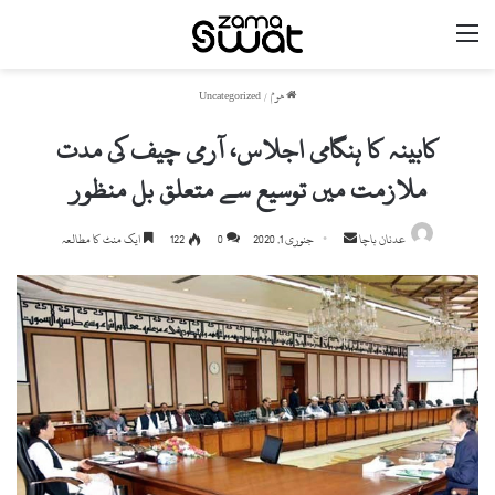
مینو
ھوم
/
Uncategorized
کابینہ کا ہنگامی اجلاس، آرمی چیف کی مدت
ملازمت میں توسیع سے متعلق بل منظور
عدنان باچا
S
جنوری 1, 2020
0
122
ایک منٹ کا مطالعہ
e
n
d
a
n
e
m
a
i