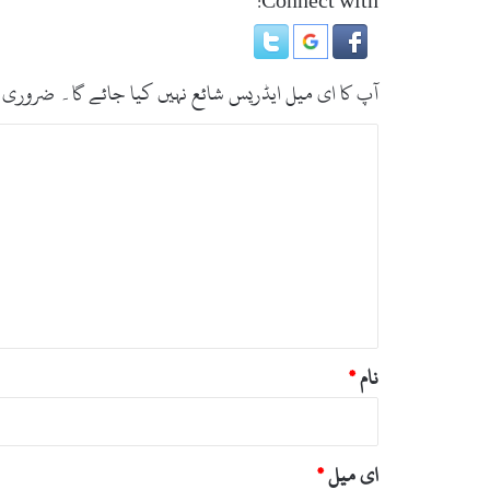
Connect with:
ا
گ
ی
ا
آپ کا ای میل ایڈریس شائع نہیں کیا جائے گا۔
ضروری 
ت
ب
ص
ر
ہ
*
نام
*
ای میل
*