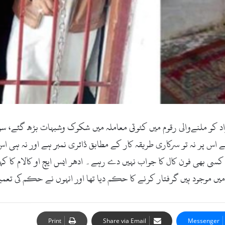
اد کو ملنےوالی رقوم میں کٹوتی معاملہ میں شکوک وشبہات بڑھ گئے، سو
پر نہ تو سرکاری طریقہ کار کے مطابق ڈائری نمبر ہے اور نہ ہی اس 
 بھی فون کال کا جواب نہیں دے رہے۔ ادھر ایس ایچ او کالام کا کہن
یں موجود ہیں گرفتار کرنے کا حکم دیا تھا اور انہوں نے حکم کی تعم
Print
Share via Email
Messenger