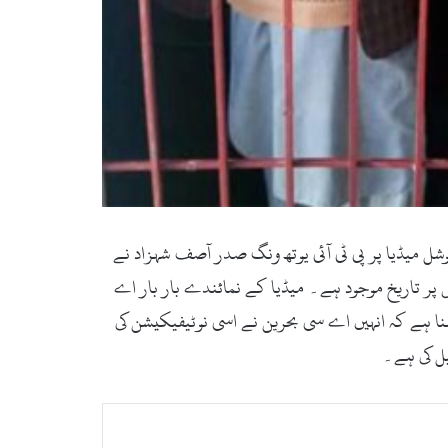
شل میڈیا پر پی ٹی آئی یوتھ ونگ صدر آصف شہزاد نے
پر تاریخ موجود ہے۔ میڈیا کے نمائندے بار بار اے
ا ہے کہ انہیں اے سی بحرین نے اسی نوٹیفیکیشن کی
یل کی ہے۔