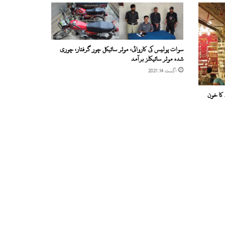
سوات پولیس کی کاروائی، موٹر سائیکل چور گرفتار، چوری
شدہ موٹر سائیکلز برآمد
اگست 14, 2021
 کا خون