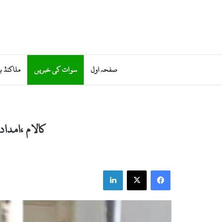
صفحہ اول
سوات کی خبریں
ملاکنڈ ب
کالام ،امدا
LinkedIn
X
Facebook