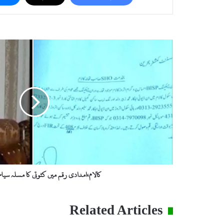
ک
ا
ل
ا
م
،
ا
م
د
ا
د
ی
ر
کالام،امدادی رقم میں کٹوتی کا مسلہ سیاسی
ق
م
م
Related Articles
ی
ں