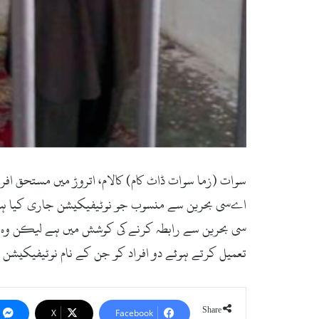
سوات (زما سوات ڈاٹ کام) کالام، اتروڑ میں مستحق افر
اےسی بحرین سے منسوب جو نوٹیفیکیشن جاری کیا ہے اس 
سی بحرین سے رابطہ کرنے کی کوشش میں ہے لیکن وہ کسی
تعمیل کرتے ہوئے دو افراد کو جن کے نام نوٹیفیکیشن م
Share
X
Facebook