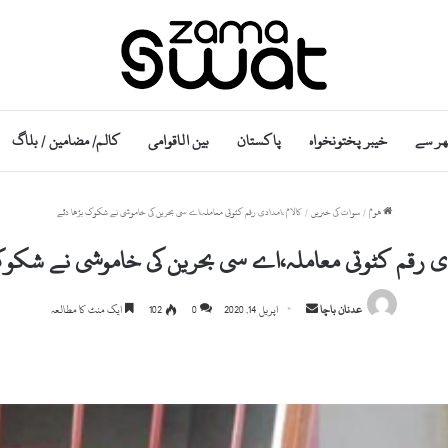
ھر سے
خیبر پختونخواہ
پاکستان
بین الاقوامی
کالم/ مضامین / بلاگ
ھوم
/
سوات کی خبریں
/
کالام ،امدادی رقم کٹوتی معاملہ،اے سی بحرین کی خاموشی نے شکوک بڑھا دئے
دی رقم کٹوتی معاملہ،اے سی بحرین کی خاموشی نے شکو
S
عدنان باچا
اپریل 14, 2020
0
102
ایک منٹ کا مطالعہ
e
n
d
a
n