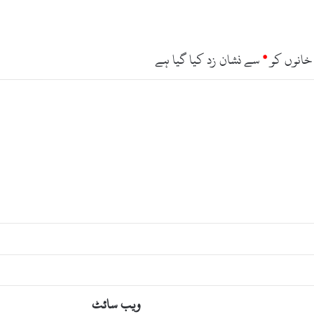
ب
ھ
ی
ن
خانوں کو
*
سے نشان زد کیا گیا ہے
ہ
ی
ں
ب
ت
ا
پ
ا
ر
ہ
ا
ویب‌ سائٹ