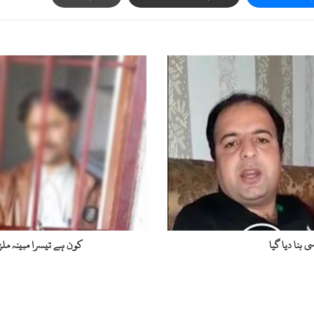
ک
و
ن
ہ
ے
ت
ی
س
ر
ا
م
ب
ی
 بنا دیا گیا
کون ہے تیسرا مبینہ ملز
ن
ہ
م
ل
ز