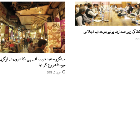
م
؟
ج
س
ک
ڈ کی زیر صدارت پولیو بارے اہم اجلاس
ے
ب
ا
ر
‎مینگورہ، عید قریب آتے ہی دکانداروں نے لوگوں
ے
چوسنا شروع کر دیا
م
جون 5, 2018
ی
ں
ا
ی
س
ا
ی
چ
ا
و