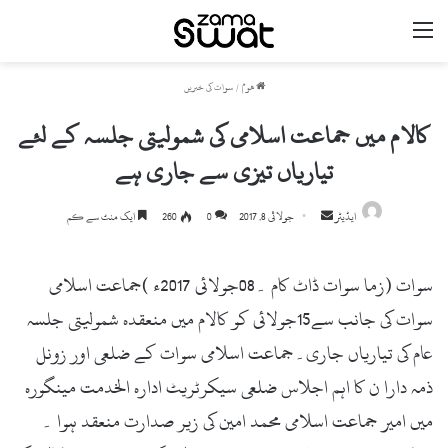
مینو
ھوم
/
سوات کی خبریں
کالام میں جماعت اسلامی کی شمولیتی جلسہ کے لئے
تیاریاں تیزی سے جاری ہے
ایڈیٹر
S
جولائی 8, 2017
0
260
ایک منٹ سے کم
e
n
سوات (زما سوات ڈاٹ کام ۔08جولائی 2017ء )جماعت اسلامی
d
a
سوات کی جانب سے15جولائی کو کالام میں منعقدہ شمولیتی جلسہ
n
عام کی تیاریاں جاری۔جماعت اسلامی سوات کے ضلعی اور زونل
e
ذمہ دارا ن کا اہم اجلاس ضلعی سیکرٹریٹ ادارہ الخدمت مینگورہ
m
a
میں امیر جماعت اسلامی محمد امین کی زیر صدارت منعقد ہوا ۔
i