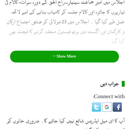
اجلاس میں امیر جماعت سینیٹرسراج الحق کے دورہ سوات، کالام کی
l
تیاریوں کا جائزہ اور کالام جلسہ کو کامیاب بنانے کے لئے لائحہ
عمل طے کیا گیا ۔ اجلاس میں 23جولائی کو ضلعی اجتماع ارکان
و کارکنان اور اگست میں یوتھ فیسٹول منعقد کرنے کا فیصلہ بھی
کیا گیا۔
Show More
جواب دیں
Connect with:
آپ کا ای میل ایڈریس شائع نہیں کیا جائے گا۔
ضروری خانوں کو