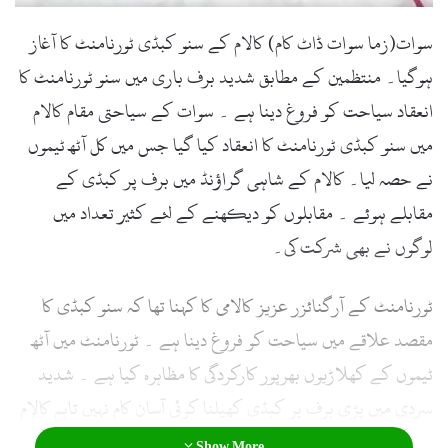
l
سوات(زما سوات ڈاٹ کام) کالام کے سنو کبڈی ٹورنامنٹ کا آغاز
ہوگیا۔ منتظمین کے مطابق شدید برف باری میں سنو ٹورنامنٹ کا
انعقاد سیاحت کو فروغ دینا ہے ۔ سوات کے سیاحتی مقام کالام
میں سنو کبڈی ٹورنامنٹ کا انعقاد کیا گیا جس میں کل آٹھ ٹیموں
نے حصہ لیا۔ کالام کے شاہی گراؤنڈ میں برف پر کبڈی کے
مقابلے ہوئے ۔ مقابلوں کو دیکھنے کے لئے کثیر تعداد میں
لوگوں نے بھی شرکت کی۔
ٹورنامنٹ کے آرگنائزر عزیز کالامی کا کہنا تھا کہ سنو کبڈی کا
مقصد علاقے میں سیاحت کو فروغ دینا ہے ۔ ٹورنامنٹ میں آٹھ
ٹیموں کے کھلاڑیوں بھرپور کارکردگی کا مظاہرہ کیا ہے ۔ شدید
سردی میں پڑی برف پر کبڈی کھیلنا کوئی آسان کام نہیں تاہم کالام
کے نوجوانوں نے دوسری بار ثابت کیا کہ علاقے میں سیاحت کے
Show More