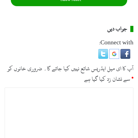
فروغ کے لئے وہ کتنے پرجوش ہیں۔
جواب دیں
Connect with:
آپ کا ای میل ایڈریس شائع نہیں کیا جائے گا۔
ضروری خانوں کو
*
سے نشان زد کیا گیا ہے
ت
ب
ص
ر
ہ