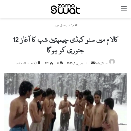
مینو
ھوم
/
سوات کی خبریں
کالام میں سنو کبڈی چیمپئین شپ کا آغاز 12
جنوری کو ہوگا
عدنان باچا
S
جنوری 6, 2020
0
212
ایک منٹ کا مطالعہ
e
n
d
a
n
e
m
a
i