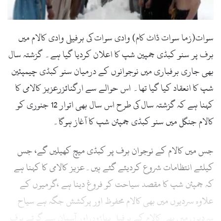
l
سوات(زما سوات ڈاٹ کام) وادی سوات کی برفیلی وادی کالام میں
برف پر سنو کبڈی چمپین شپ کا اعلان کردیا گیا ہے۔ گزشتہ سال
بھی جاری برفباری میں نوجوانوں کے درمیان سنو کبڈی چیمپئین
شپ کا انعقاد کیا گیا تھا۔ اس حوالے سے ارگنائزرعزیز کالامی کا
کہنا ہے کہ گزشتہ سال کی طرح اس سال بھی اتوار 12 جنوری کو
کالام جنگل میں سنو کبڈی چمپئن شپ کا آغاز ہوگا۔
جس میں کالام کے نوجوان برف پر کبڈی میچ کھیلیں گے، جس
کیلئے انتظامات شروع کردیئے گئے ہیں۔عزیز کالامی کا کہنا ہے
کہ چمپئن شپ کا مقصد سیاحت کو فروغ دینا ہے ،گرمیوں کے
علاوہ سردیوں میں بھی کالام محفوظ اور پرکشش جگہ ہے سیاح
سردیوں میں بھی کالام کے برفیلی پہاڑوں اور آسمان سے گرتے برف