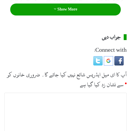
کو انجوائے کرنے کیلئے آسکتے ہیں ۔
Show More
جواب دیں
Connect with:
آپ کا ای میل ایڈریس شائع نہیں کیا جائے گا۔
ضروری خانوں کو
*
سے نشان زد کیا گیا ہے
ت
ب
ص
ر