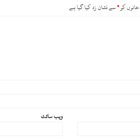
ا
خانوں کو
*
سے نشان زد کیا گیا ہے
ر
ی
ا
ں
م
ک
م
ل
ویب‌ سائٹ