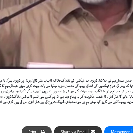
ن۔ 05 جولائی 2018ء) سوات ٹریڈرز فیڈریشن کے صدر عبدالرحیم نے ملاکنڈ ڈویژن میں ٹیکس کے نفاذ کیخلاف کامیاب شٹر ڈاؤن ہڑتال پر 
 کر دیا کہ یہاں کی عوام ٹیکسوں کے اضافی بوجھ کے متحمل نہیں، میڈیا سے بات چیت کرتے ہوئے عبدالرحیم کا
 ، دیر اپر ، ضلع بونیر ،شانگلہ سمیت سوات کے چھوٹے بڑے بازار بند رہیں انہوں نے کہا کہ تاجر برادری او
اُٹھایا جائے گا شٹر ڈاؤن کا مقصد حکومت کو یہ پیغام دینا ہے کہ ہم کسی بھی قسم کا ٹیکس ملاکنڈڈویژن م
ر مزید بوجھ ڈالنے سے گریز کیا جائے ہم نے جو احتجاجی تحریک شروع کی ہے شٹر ڈاؤن اس کی پہلی کڑی ہے ا
Print
Share via Email
Messenger