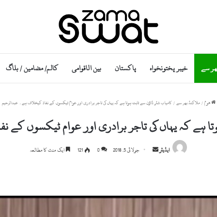
ھر سے
خیبر پختونخواہ
پاکستان
بین الاقوامی
کالم/ مضامین / بلاگ
ھوم
/
ملاکنڈ بھر سے
/
کامیاب شٹر ڈاؤن سے ثابت ہوتا ہے کہ یہاں کی تاجر برادری اور عوام ٹیکسوں کے نفاذ کیخلاف ہے۔ عبدالرحیم
تا ہے کہ یہاں کی تاجر برادری اور عوام ٹیکسوں کے 
S
ایڈیٹر
جولائی 5, 2018
0
121
ایک منٹ کا مطالعہ
e
n
d
a
n