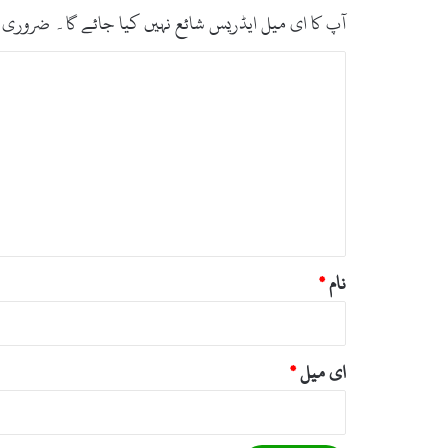
،
آپ کا ای میل ایڈریس شائع نہیں کیا جائے گا۔
ضروری 
ب
ا
ت
ب
ب
ر
ا
ص
ع
ر
و
ا
ہ
ن
*
نام
*
ای میل
*