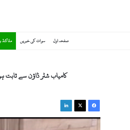
صفحہ اول
سوات کی خبریں
ملاکنڈ ب
کامیاب شٹر ڈاؤن سے ثابت ہو
LinkedIn
X
Facebook