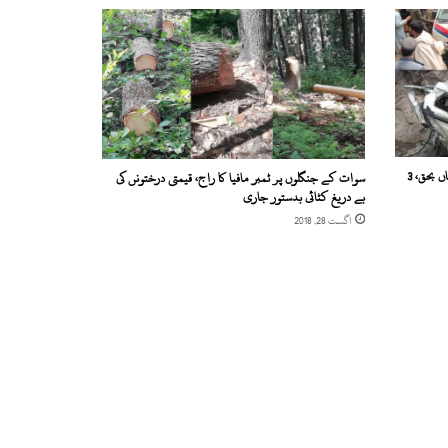
شانگلہ: الپوری کے قریب جیپ حادثہ، 5 افراد جاں بحق، 3
سوات کے جنگلوں پر ٹمبر مافیا کا راج، قیمتی درختونں کی
بے دریغ کٹائی بدستور جاری
اگست 28, 2018