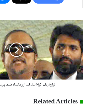
ن
و
ا
ز
ش
ر
ی
ف
ک
و
1
4
س
نوازشریف کو14 سال قید اورجائیداد ضبط ہوسکتی ہے، بابراعوان
ا
ل
ق
Related Articles
ی