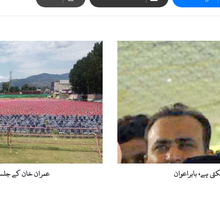
ع
م
ر
ا
ن
خ
ا
ن
ک
ے
ج
ل
س
عمران خان کے جلسہ 
ہ
ک
ے
ل