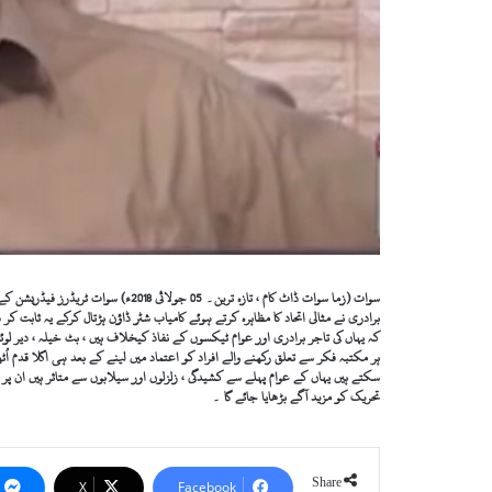
سوات (زما سوات ڈاٹ کام ، تازہ تری
برادری نے مثالی اتحاد کا مظاہرہ کرتے ہوئے کامیاب شٹر ڈاؤن ہڑتال کرکے یہ ثابت
کہ یہاں کی تاجر برادری اور عوام ٹیکسوں کے نفاذ کیخلاف ہیں ، بٹ خیلہ ، دیر لوئر
ہر مکتبہ فکر سے تعلق رکھنے والے افراد کو اعتماد میں لینے کے بعد ہی اگلا قدم 
سکتے ہیں یہاں کے عوام پہلے سے کشیدگی ، زلزلوں اور سیلابوں سے متاثر ہیں ان پ
تحریک کو مزید آگے بڑھایا جائے گا ۔
Share
X
Facebook