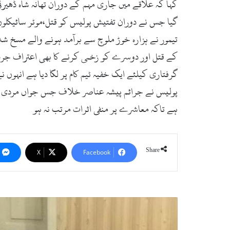
کہا کہ علاقے میں جاری مہم کے دوران تھانہ شاہ ڈھیرئ
گیا جس نے دوران تفتیش پولیس کو قتل،موٹر سائیکلو
تیمور نے ہزارہ خوڑ ملوچ سے برآمد ہونے والے مسخ شد
گرفتاری کیلئے ایک خفیہ ٹیم کام پر لگا دیا ہے انہو
پولیس نے جرائم پیشہ عناصر خلاف جس جواں مردی سے 
ہے تاکہ معاشرے پر منفی اثرات مرتب نہ ہو
Share
X
Facebook
تھانہ
بنڑ
پولیس