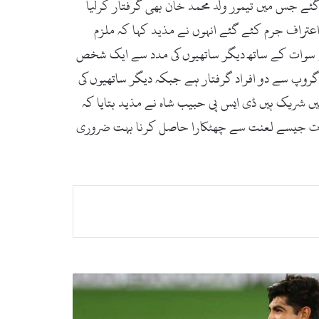
گئے جس میں تیمور ولد محمد خان بھی گرفتار کرلیا
تراف جرم کئے گئے انہوں نے مذید کہا کہ ملزم
ائے سوات کے ساتھ دیگر ساتھیوں کی مدد سے ایک شخص
لیا انہوں نے مذید بتایا کہ مزکورہ گروپ 12 ساتھیوں پر مشتمل ہے گروپ سے دو افراد گرفتار ہے جبکہ دیگر ساتھیوں کی
ں شریک ہیں ڈی ایس پی حبیب شاہ نے مذید بتایا کہ
شیات جیسے لعنت سے چھٹکارا حاصل کرنا بہت ضروری