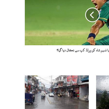
 نسیم شاہ کو ورلڈ کپ سے نکال دیا گیا؟