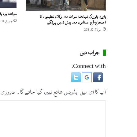
سوات، برہ ب
ہارون بلور کی شہادت، سوات میں وکلاء تنظیموں کا
جنوری 13, 2020
احتجاج،آج عدالتوں میں پیش نہ یں ہونگے
جولائی 12, 2018
جواب دیں
Connect with:
آپ کا ای میل ایڈریس شائع نہیں کیا جائے گا۔
ضروری 
ت
ب
ص
ر