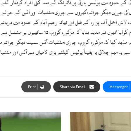
ی کے حدود میں پولیس پارٹی پر فائرنگ کے بعد کئی افراد گرفتار کئے 
ں کی چوری،دیگر جرائم،گھروں سے چوری،منشیات اور آئس کے حوالے اع
ہ لاش اجمل آف ہزارہ کے قتل اور تھانہ رحیم آباد کے حدود میں دری
کے قتل اور دوسرے کو زخمی کرنے کا بھی اعتراف جرم کر
ں نے مذید کہا کہ مزکورہ گروپ چوری،منشیات،آئس سمیت دیگر جرائم می
یہ مہم چلائی یہ یقیناً پولیس کیلئے بڑی کامیابی ہے آئس اور من
Print
Share via Email
Messenger
فیکٹ
چیک
: