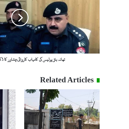
کی
کامیاب
کاروائی،پشاور
کا
ڈکیت
گروپ
گرفتار
تھانہ بنڑ پولیس کی کامیاب کاروائی،پشاور کا 
Related Articles