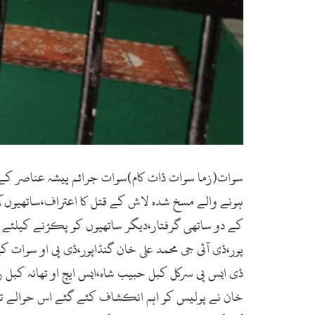
ہونے والے مسخ شدہ لاش کے قتل کا اعتراف،ساتھیوں کی
کے دو ساتھی گرفتار،دیگر ساتھیوں کو پکڑنے کیلئے 
ڈی ایس پی سرکل کبل حبیب شاہ،ایس ایچ او تھانہ کبل رحی
خان نے پولیس کو اہم انکشاف کئے گئے اس حوالے تھان