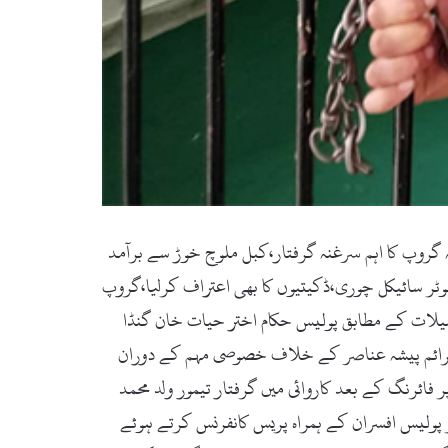
عناصر کے خلاف جاری مہم میں کبل پولیس کو بڑی کامیابی،12 رکنی جرائم پیشہ گروپ کا اہم سرغنہ گرفتار،کبل ملوچ خوڑ سے برآمد
وٹر سائیکل چوری،ڈکیتیوں کا بھی اعتراف کرلیا،گروپ
یلات کے مطابق پولیس حکام اختر حیات خان گنڈا
 ہدایت پر یکم ستمبر 2023 سے تھانہ کبل کے حدود میں جرائم پیشہ عناصر کے خلاف خصوصی مہم کے دوران
 فائرنگ کے بعد کاروائی میں گرفتار تیمور ولد محمد
 پولیس افسران کے ہمراہ پریس کانفرنس کرتے ہوئے