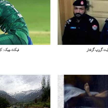
کیا
نسیم
شاہ
کو
ورلڈ
کپ
سے
نکال
دیا
گیا؟
ڈکیت گروپ گرفتار
فیکٹ چیک : کیا