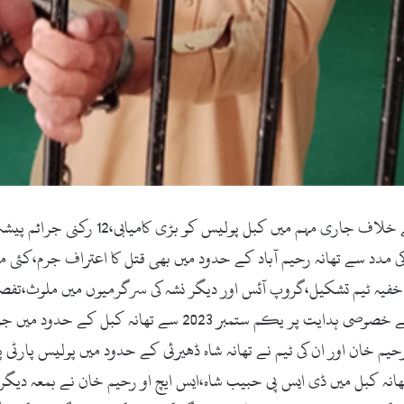
سوات(زما سوات ڈاٹ کام)سوات جرائم پیشہ 
 مدد سے تھانہ رحیم آباد کے حدود میں بھی قتل کا اعتراف جرم،کئی م
خفیہ ٹیم تشکیل،گروپ آئس اور دیگر نشہ کی سرگرمیوں میں ملوث،تفص
پور،ڈی آئی جی محمد علی خان گنڈاپور،ڈی پی او سوات کے خصوصی
م خان اور ان کی ٹیم نے تھانہ شاہ ڈھیرئی کے حدود میں پولیس پارٹی پر
ہ کبل میں ڈی ایس پی حبیب شاہ،ایس ایچ او رحیم خان نے بمعہ دیگر