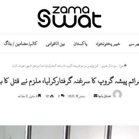
ھر سے
خیبر پختونخواہ
پاکستان
بین الاقوامی
کالم/ مضامین / بلاگ
ھوم
/
سوات کی خبریں
/
کبل پولیس نے جرائم پیشہ گروپ کا سرغنہ گرفتارکرلیا، ملزم نے قتل کا بھی اعتراف کرلیا
ئم پیشہ گروپ کا سرغنہ گرفتارکرلیا، ملزم نے قتل کا ب
Send
عدنان باچا
ستمبر 18, 2023
0
121
2 منٹوں کا مطالعہ
an
email