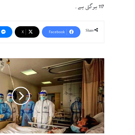
117 ہوگئی ہے۔
Share
X
Facebook
سوات
:
کورونا
وائرس
سے
متاثرہ
مزید
تین
افراد
صحت
یاب