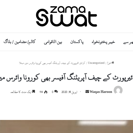
ھر سے
خیبر پختونخواہ
پاکستان
بین الاقوامی
کالم/ مضامین / بلاگ
ھوم
/
Uncategorized
/
کراچی ائیرپورٹ کے چیف آپریٹنگ آفیسر بھی کورونا وائرس میں مبتلا
ئیرپورٹ کے چیف آپریٹنگ آفیسر بھی کورونا وائرس میں
Send
Waqas Haroon
اپریل 16, 2020
0
114
ایک منٹ کا مطالعہ
an
email