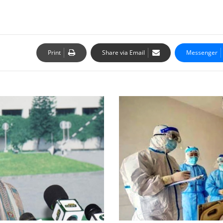
Print
Share via Email
Messenger
لاک
ڈاؤن
میں
نرمی
کا
مطلب
یہ
نہیں
کہ
کورونا
کا
چیلنج