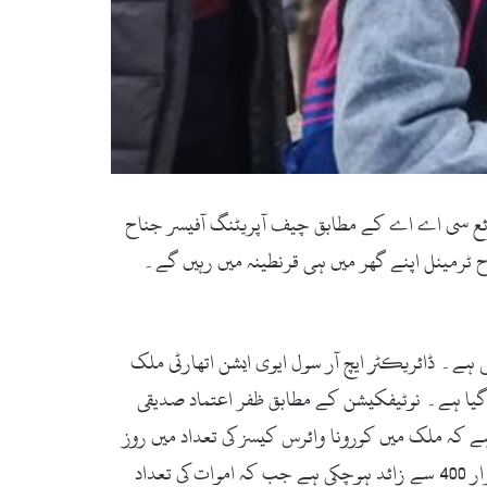
ئع سی اے اے کے مطابق چیف آپریٹنگ آفیسر جناح
ح ٹرمینل اپنے گھر میں ہی قرنطینہ میں رہیں گے۔
ی ہے۔ ڈائریکٹر ایچ آر سول ایوی ایشن اتھارٹی ملک
 گیا ہے۔ نوٹیفکیشن کے مطابق ظفر اعتماد صدیقی
 کہ ملک میں کورونا وائرس کیسز کی تعداد میں روز
بروز اضافہ ہوتا جارہا ہے جس میں مختلف شعبوں سے تعلق رکھنے والے افراد شامل ہیں۔ ملک میں اب تک کیسز کی تعداد 6 ہزار 400 سے زائد ہوچکی ہے جب کہ اموات کی تعداد