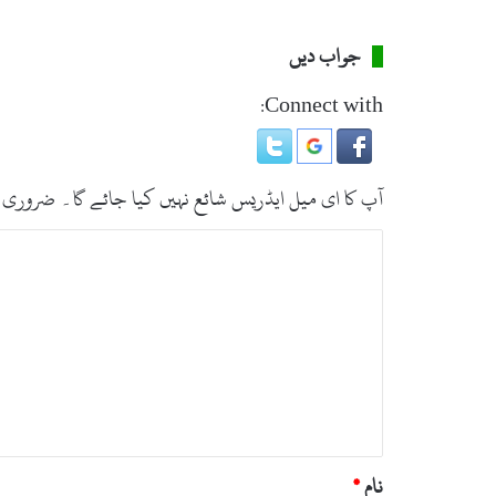
جواب دیں
Connect with:
آپ کا ای میل ایڈریس شائع نہیں کیا جائے گا۔
ضروری 
ت
ب
ص
ر
ہ
*
نام
*