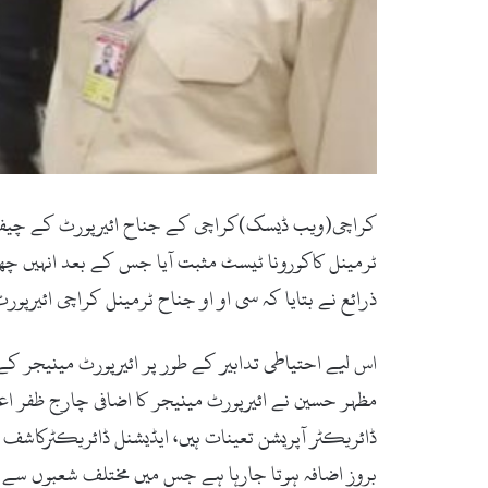
کراچی(ویب ڈیسک)کراچی کے جناح ائیرپورٹ کے چیف آپ
ٹرمینل کاکورونا ٹیسٹ مثبت آیا جس کے بعد انہیں چھٹی
ذرائع نے بتایا کہ سی او او جناح ٹرمینل کراچی ائیرپور
اس لیے احتیاطی تدابیر کے طور پر ائیرپورٹ مینیجر کے 
مظہر حسین نے ائیرپورٹ مینیجر کا اضافی چارج ظفر اع
ڈائریکٹر آپریشن تعینات ہیں، ایڈیشنل ڈائریکٹرکاشف 