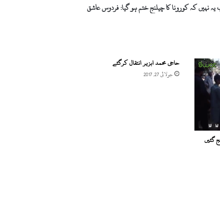
 یہ نہیں کہ کورونا کا چیلنج ختم ہو گیا: فردوس عاشق
حاجی محمد ابزیر انتقال کرگئے
جولائی 27, 2017
ج گئیں