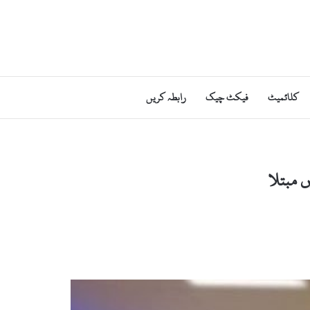
کلائمیٹ
فیکٹ چیک
رابطہ کریں
 مبتلا