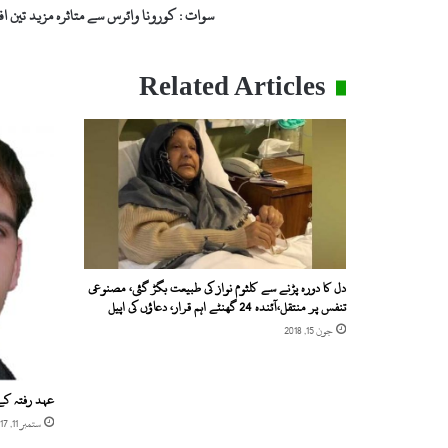
سوات : کورونا وائرس سے متاثرہ مزید تین 
Related Articles
دل کا دورہ پڑنے سے کلثوم نواز کی طبیعت بگڑ گئی، مصنوعی
تنفس پر منتقل،آئندہ 24 گھنٹے اہم قرار، دعاؤں کی اپیل
جون 15, 2018
عہد رفتہ کے 
ستمبر 11, 2017