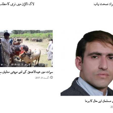
ختم
افراد صحت یاب
لاک ڈاؤن میں نرمی کا مطلب
ہو
گیا:
فردوس
عاشق
سوات میں عیدالاضحیٰ کے لئے مویشی منڈیاں س
اگست 31, 2017
مسلمان اور حال کا برما