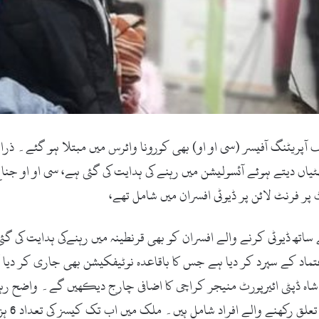
ریٹنگ آفیسر (سی او او) بھی کورونا وائرس میں مبتلا ہو گئے۔ ذرا
اں دیتے ہوئے آئسولیشن میں رہنے کی ہدایت کی گئی ہے، سی او او جنا
ٹ پر فرنٹ لائن پر ڈیوٹی افسران میں شامل تھے،
ساتھ ڈیوٹی کرنے والے افسران کو بھی قرنطینہ میں رہنےکی ہدایت کی گئ
تماد کے سپرد کر دیا ہے جس کا باقاعدہ نوٹیفکیشن بھی جاری کر دیا
شاہ ڈپٹی ائیرپورٹ منیجر کراچی کا اضافی چارج دیکھیں گے۔ واضح رہے