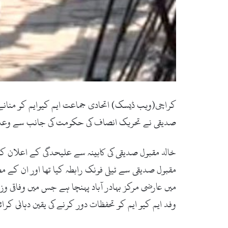
کراچی(ویب ڈیسک) اتحادی جماعت ایم کیوایم کو منانے کے
صدیقی نے تحریک انصاف کی حکومت کی جانب سے وعدے پو
خالد مقبول صدیقی کی کابینہ سے علیحدگی کے اعلان ک
مقبول صدیقی سے ٹیلی فونک رابطہ کیا تھا اور ان کے مط
میں عارضی مرکز بہادر آباد پہنچا ہے جس میں وفاقی وز
وفد ایم کیو ایم کو تحفظات دور کرنے کی یقین دہانی کرا