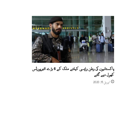
پاکستانیوں کی وطن واپسی کیلئے ملک کے 6 بڑے ائیرپورٹس
کھول دیے گئے
اپریل 15, 2020