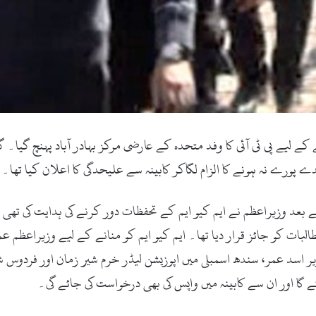
 لیے پی ٹی آئی کا وفد متحدہ کے عارضی مرکز بہادر آباد پہنچ گیا۔ گ
رے نہ ہونے کا الزام لگاکر کابینہ سے علیحدگی کا اعلان کیا تھا۔
ے بعد وزیراعظم نے ایم کیو ایم کے تحفظات دور کرنے کی ہدایت کی ت
البات کو جائز قرار دیا تھا۔ ایم کیو ایم کو منانے کے لیے وزیراعظم 
یر اسد عمر، سندھ اسمبلی میں اپوزیشن لیڈر خرم شیر زمان اور فردوس شم
ئے گا اور ان سے کابینہ میں واپس کی بھی درخواست کی جائے گی۔