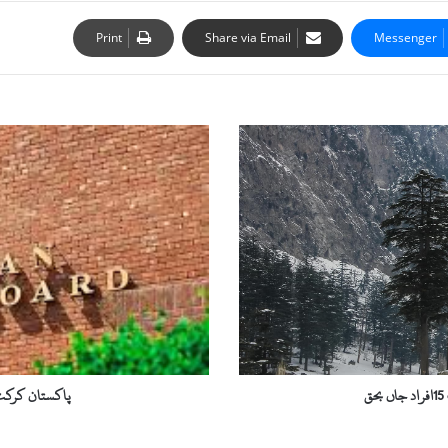
Print
Share via Email
Messenger
پ
ا
ک
س
ت
ا
ن
ک
ر
ک
ٹ
ب
و
ق
پاکستان کرکٹ 
ر
ڈ