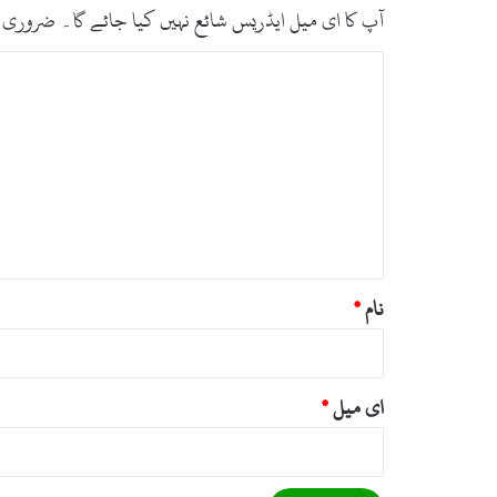
5
آپ کا ای میل ایڈریس شائع نہیں کیا جائے گا۔
ضروری 
ا
ف
ت
ر
ب
ا
ص
د
ج
ر
ا
ہ
ں
ب
*
ح
ق
نام
*
ای میل
*