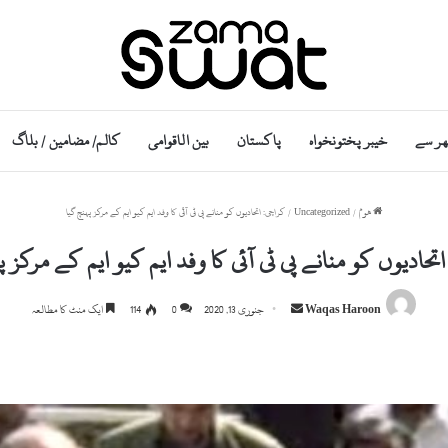
ھر سے
خیبر پختونخواہ
پاکستان
بین الاقوامی
کالم/ مضامین / بلاگ
ھوم
/
Uncategorized
/
کراچی: اتحادیوں کو منانے پی ٹی آئی کا وفد ایم کیو ایم کے مرکز پہنچ گیا
تحادیوں کو منانے پی ٹی آئی کا وفد ایم کیو ایم کے مرکز پ
S
Waqas Haroon
جنوری 13, 2020
0
114
ایک منٹ کا مطالعہ
e
n
d
a
n