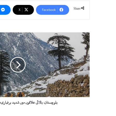
Share
X
Facebook
ب
ل
و
چ
س
ت
ا
ن
:
ب
ا
ل
ا
بلوچستان: بالائی علاقوں میں شدید برفباری، 15افراد جاں بح
ئ
ی