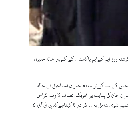
زشتہ روز ایم کیوایم پاکستان کے کنوینر خالد مقبول
ھی جس کےبعد گورنر سندھ عمران اسماعیل نے خالد
عمران خان کی ہدایت پر تحریک انصاف کا وفد کراچی
یم نقوی شامل ہیں۔ ذرائع کا کہناہےکہ پی ٹی آئی کا