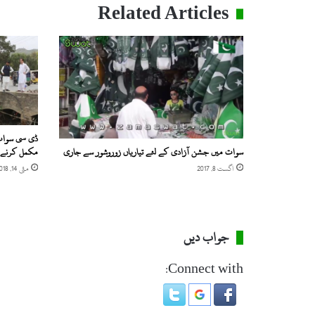
ع
Related Articles
ل
ا
ق
و
ں
م
ی
ں
ش
ڈی سی سوات 
د
مکمل کرنے ک
سوات میں جشن آزادی کے لئے تیاریاں زوروشور سے جاری
ی
مئی 14, 2018
اگست 8, 2017
د
ب
ر
ف
جواب دیں
ب
ا
ر
Connect with:
ی
،
1