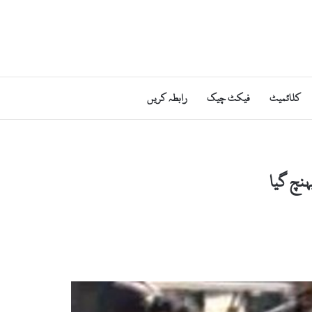
کلائمیٹ
فیکٹ چیک
رابطہ کریں
ہنچ گیا