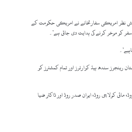
کے پیش نظر امریکی سفارتخانے نے امریکی حکومت کے
 سفر کو موخر کرنے کی ہدایت دی جاتی ہے’۔
اہیے’۔
ن رینجرز سندھ ہیڈ کوارٹرز اور تمام کمشنرز کو
 مائی کولاچی روڈ، ایوان صدر روڈ اور ڈاکٹر ضیا