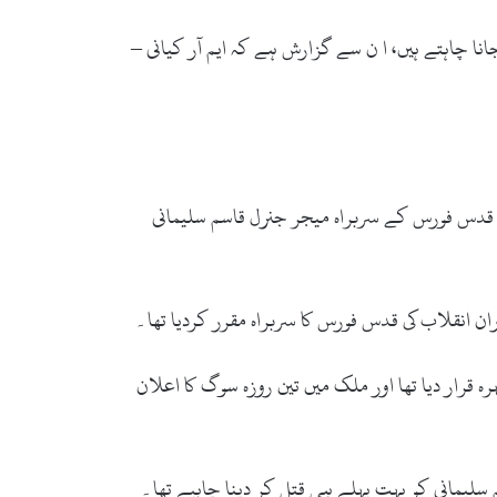
روڈ کا راستہ اختیار کرکےPIDC یا ایوان صدر روڈ کی جانب جانا چاہتے ہیں، ا ن سے گزارش ہے کہ ایم آر کیانی –
 قدس فورس کے سربراہ میجر جنرل قاسم سلیمانی
ران انقلاب کی قدس فورس کا سربراہ مقرر کردیا تھا۔
 قرار دیا تھا اور ملک میں تین روزہ سوگ کا اعلان
لیمانی کو بہت پہلے ہی قتل کر دینا چاہیے تھا۔