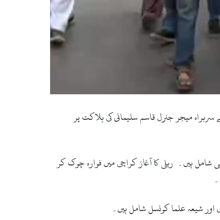
اب کی قدس فورس کے سربراہ میجر جنرل قاسم سلیمانی کی ہلاکت پر
 شامل ہیں۔ ریلی کا آغاز کراچی میں فوارہ چوک کر
ری اور شیعہ علما کونسل شامل ہیں۔