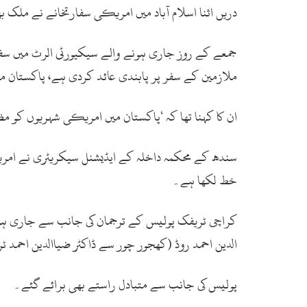
دریں اثنا اسلام آباد میں امریکی سفارتخانے نے ملک 
جمعے کے روز جاری ہونے والے سیکیورٹی الرٹ میں سف
ملازمین کے سفر پر پابندی عائد کردی ہے، پاکستان می
ان کا کہنا تھا کہ ‘پاکستان میں امریکی شہریوں کو مظ
سندھ کے محکمہ داخلہ کے ایڈیشنل سیکریٹری نے امریکی
خط لکھا ہے۔
کراچی ٹریفک پولیس کے ترجمان کی جانب سے جاری ہونے و
الدین احمد روڈ (کھجور چور سے ڈاکٹر ضیاالدین احمد
پولیس کی جانب سے متبادل راستے بھی برائے گئے۔