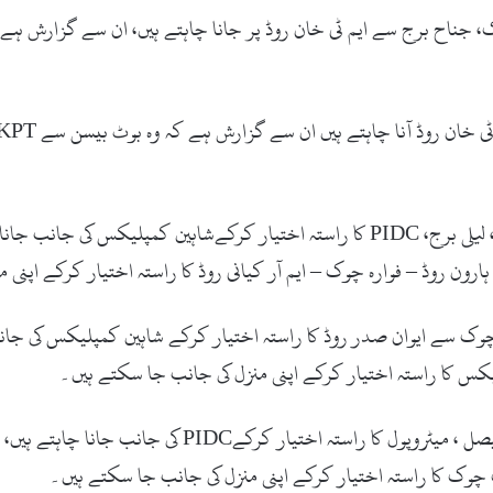
 جناح برج سے ایم ٹی خان روڈ پر جانا چاہتے ہیں، ان سے گزارش ہے کہ 
ڈاکٹر ضیا الدین احمد روڈ: وہ حضرات جو براستہ کلفٹن ، لیلی برج، PIDC کا راستہ اختیار
ن روڈ – فوارہ چوک – ایم آر کیانی روڈ کا راستہ اختیار کرکے اپنی 
 چوک سے ایوان صدر روڈ کا راستہ اختیار کرکے شاہین کمپلیکس کی جانب
کس کا راستہ اختیار کرکے اپنی منزل کی جانب جا سکتے ہیں۔
کلب روڈ جانب PIDC: وہ حضرات جو براستہ شاہراہ فیصل ، 
نگ چوک کا راستہ اختیار کرکے اپنی منزل کی جانب جا سکتے ہیں۔