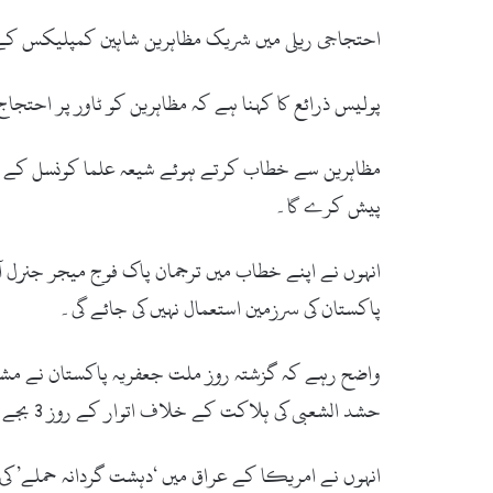
احتجاجی ریلی میں شریک مظاہرین شاہین کمپلیکس کے ر
پولیس ذرائع کا کہنا ہے کہ مظاہرین کو ٹاور پر احتج
مظاہرین سے خطاب کرتے ہوئے شیعہ علما کونسل کے عل
پیش کرے گا۔
انہوں نے اپنے خطاب میں ترجمان پاک فوج میجر جنرل 
پاکستان کی سرزمین استعمال نہیں کی جائے گی۔
واضح رہے کہ گزشتہ روز ملت جعفریہ پاکستان نے مشترک
حشد الشعبی کی ہلاکت کے خلاف اتوار کے روز 3 بجے امریکا مخالف ریلی کا انعقاد کیا جائے گا۔
انہوں نے امریکا کے عراق میں ‘دہشت گردانہ حملے’ کی