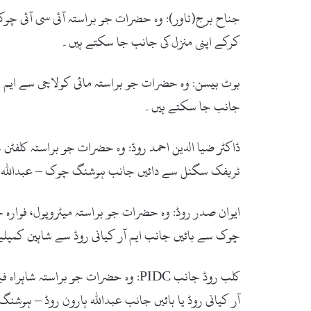
جناح برج(ٹاور): وہ حضرات جو براستہ آئی سی آئی چوک،
کرکے اپنی منزل کی جانب جا سکتے ہیں۔
جانب جا سکتے ہیں۔
ٹریفک سگنل سے دائیں جانب ہوشنگ چوک – عبداللہ ہارو
ایوان صدر روڈ: وہ حضرات جو براستہ میٹروپول، فوارہ
چوک سے بائیں جانب ایم آر کیانی روڈ سے شاہین کمپلی
آر کیانی روڈ یا بائیں جانب عبداللہ ہارون روڈ – ہوش