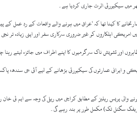
بھر میں سیکیورٹی الرٹ جاری کردیا ہے۔
ارتخانے کا کہنا تھا کہ ‘عراق میں ہونے والے واقعات کے رد عمل 
ں امریکی اہلکاروں کو غیر ضروری سرکاری سفر اور اپنی زیادہ تر نجی
اہروں اور تشویش ناک سرگرمیوں کا اپنے اطراف میں جائزہ لیتے رہنا چ
 و ایرانی عمارتوں کی سیکیورٹی بڑھانے کے لیے آئی جی سندھ، پاکستا
الی پریس ریلیز کے مطابق کراچی میں ریلی کی وجہ سے ایم ٹی خان روڈ،
 ٹریفک سگنل تک) مکمل طور پر بند رہے گی۔