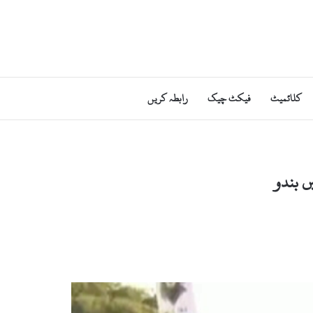
کلائمیٹ
فیکٹ چیک
رابطہ کریں
ں بندو