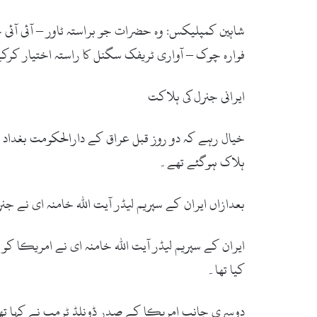
فوارہ چوک – آواری ٹریفک سگنل کا راستہ اختیار کرک
ایرانی جنرل کی ہلاکت
خیال رہے کہ دو روز قبل عراق کے دارالحکومت بغداد 
ہلاک ہوگئے تھے۔
بعدازاں ایران کے سپریم لیڈر آیت اللہ خامنہ ای نے جن
ایران کے سپریم لیڈر آیت اللہ خامنہ ای نے امریکا کو س
کیا تھا۔
دوسری جانب امریکا کے صدر ڈونلڈ ٹرمپ نے کہا تھا کہ