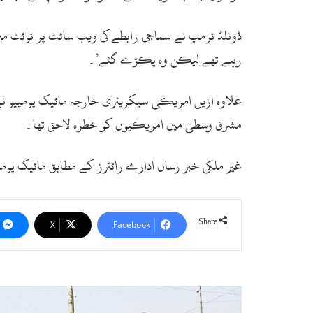
ڈونلڈ ٹرمپ نے سماجی رابطے کی ویب سائٹ پر ٹوئٹ میں
رہے تھے لیکن وہ پکڑے گئے’۔
علاوہ ازیں امریکی سیکریٹری خارجہ مائیک پومپیو نے ک
مشرق وسطیٰ میں امریکیوں کو خطرہ لاحق تھا۔
غیر ملکی خبر رساں ادارے رائٹرز کے مطابق مائیک پومپی
Share
X
Facebook
ا
م