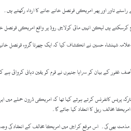
استے ٹاور اور پھر امریکی قونصل خانے جانے کا ارداہ رکھتے ہیں۔
اج کرسکتے ہیں لیکن انہیں مائی کولاچی روڈ پر واقع امریکی قونصل خ
امہ شہنشاہ حسین نے انکشاف کیا کہ ایک چھوٹا گروہ قونصل خانے کی
آصف غفور کے بیان کو سراہا جنہوں نے قوم کو یقین دہانی کروائی ہے
ہ پریس کانفرنس کرتے ہوئے کہا تھا کہ امریکی ڈرون حملے میں ایران
 مذمت بھی کی۔ اس موقع کراچی میں امریکا مخالف کے انعقاد کی وجہ 