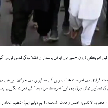
آباد(ویب ڈیسک)کراچی اور اسلام آباد میں 2 روز قبل امریکی ڈرون حملے میں ایرانی پاسداران انقل
مت کراچی میں امریکا مخالف ریلی کے مظاہرین میں خواتین اور بچے بھی
، جعفریہ الائنس، مجلس وحدت المسلمین (ایم ڈبلیو ایم)، تنظیم عذادا