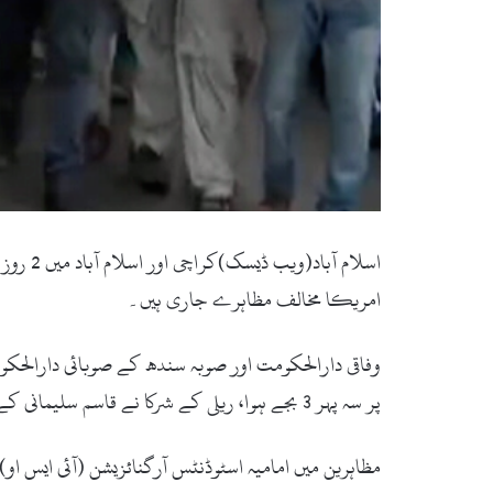
اسلام 
امریکا مخالف مظاہرے جاری ہیں۔
وفاقی دارالحکومت اور صوبہ سندھ کے صوبائی دارالحکو
پر سہ پہر 3 بجے ہوا، ریلی کے شرکا نے قاسم سلیمانی کے کی تصاویر تھامی ہوئی ہیں اور ’ امریکا مردہ باد ‘ کے نعرے لگارہے ہیں۔
مظاہرین میں امامیہ اسٹوڈنٹس آرگنائزیشن (آئی ایس او)