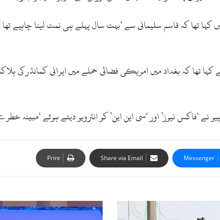
 کہا تھا کہ قاسم سلیمانی سے ‘بہت سال پہلے ہی نمٹ لینا چاہیے تھ
ہا تھا کہ بغداد میں امریکی فضائی حملے میں ایرانی کمانڈر کی ہلاک
و نے ‘فاکس نیوز’ اور ‘سی این این’ کو انٹرویو دیتے ہوئے ‘مبینہ خطر
Print
Share via Email
Messenger
پ
ا