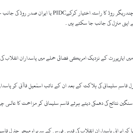
شاہین کمپلیکس: وہ حضرات جو براستہ ٹاور – آئی آئی چندریگر 
ے اپنی منزل کی جانب جا سکتے ہیں۔
میں ایئرپورٹ کے نزدیک امریکی فضائی حملے میں پاسداران انقلاب کی
رل قاسم سلیمانی کی ہلاکت کے بعد ان کے نائب اسمٰعیل قاآنی کو پاسدا
نگین نتائج کی دھمکی دیتے ہوئے قاسم سلیمانی کو مزاحمت کا عالمی چہرہ
 ایرانی پاسداران انقلاب کی قدس فورس کے سربراہ میجر جنرل قاسم س