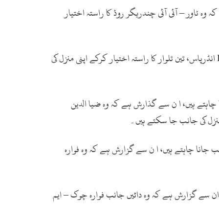
وہ ٹاور – آئی آئی چندریگر روڈ کا راستہ اختیار
بوٹ بیسن: وہ حضرات جو براستہ مائی کولاچی سے ایم ٹی خان روڈ آنا چاہتے ہیں ان سے گزارش ہے کہ وہ بوٹ بیسن سے KPT انڈرپاس، تین تلوار کا راستہ اختیار کرکے اپنی منزل کی
 کرکےشاہین کمپلیکس کی جانب جانا چاہتے ہیں، ا ن سے گذارش ہے کہ وہ ضیا الدین
منزل کی جانب جا سکتے ہیں۔
 جانا چاہتے ہیں، ا ن سے گزارش ہے کہ وہ فوارہ
میٹروپول کا راستہ اختیار کرکےPIDC کی جانب جانا چاہتے ہیں، ان سے گزارش ہے کہ وہ دائیں جانب فوارہ چوک – ایم