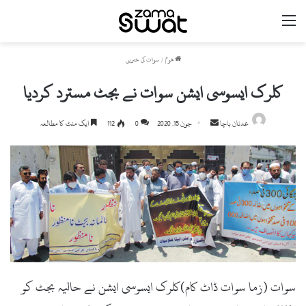
مینو
ھوم
/
سوات کی خبریں
کلرک ایسوسی ایشن سوات نے بجٹ مسترد کردیا
Send
عدنان باچا
جون 15, 2020
0
112
ایک منٹ کا مطالعہ
an
email
سوات (زما سوات ڈاٹ کام)کلرک ایسوسی ایشن نے حالیہ بجٹ کو