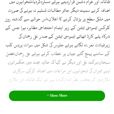
ظالمانہ اور عوام دشمن قراردیتے ہوئے مستردکردیا،تنخواہوں میں
اضافہ کرنے سمیت دیگر جائز مطالبات تسلیم نہ ہونے کی صورت
میں ملکی سطح پر ہڑتال کرنے کا اعلان،اس حوالے سے گذشتہ روز
کلرکس ایسوسی ایشن کے زیر اہتمام احتجاجی مظاہرہ ہوا جس کے
شرکاء پلے کارڈ اٹھائے ایسوسی ایشن کے صدر علی رحمان کی
زیرقیادت نعرے لگاتے ہوئے جلوس کی شکل میں سوات پریس کلب
کے سامنے پہنچ گئے جہاں پر خطاب کرتے ہوئے علی رحمان،فضل
سبحان،برکت علی اور دیگر نے کہاکہ حالیہ بجٹ میں حکمرانوں
اپنے ممبران کی تنخواہوں اور مراعات میں اضافہ کرکے سرکاری
ملازمین کو یکسر نظر اندازکردیا ہے جو ایک ظالمانہ اور ملازم
دشمن اقدام ہے،انہوں نے کہاکہ مہنگائی بڑ ھ رہی،مسائل اور
Show More
مشکلات میں اضافہ ہورہاہے جس کے سبب ملازمین اور عوام
کاجینا محال ہوچکاہے مگر حکمرانوں کو اس کا ذرہ بھرا حساس