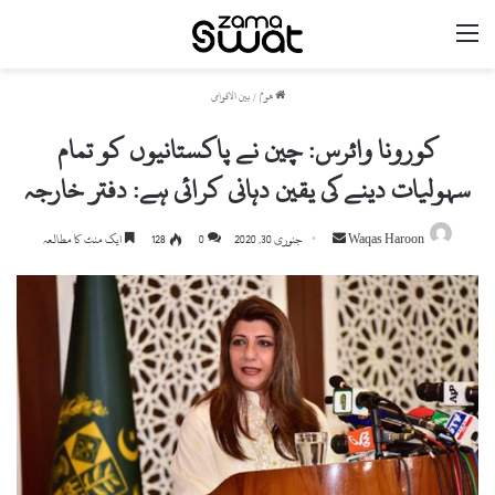
مینو
ھوم
/
بین الاقوامی
کورونا وائرس: چین نے پاکستانیوں کو تمام
سہولیات دینے کی یقین دہانی کرائی ہے: دفتر خارجہ
Waqas Haroon
S
جنوری 30, 2020
0
128
ایک منٹ کا مطالعہ
e
n
d
a
n
e
m
a
i