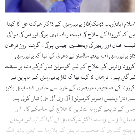
l
اسلام آباد(ویب ڈیسک)ڈاؤ یونیورسٹی کے ڈاکٹر شوکت علی کا کہنا
ہے کہ کورونا کے علاج کی قیمت زیادہ نہیں ہوگی اور اس کی دوا کی
قیمت خناق اور ریبیز کی ویکسین جیسی ہوگی۔ گزشتہ روز ترجمان
ڈاؤ یونیورسٹی آف ہیلتھ سائسنز نے دعویٰ کیا تھا کہ یونیورسٹی
کورونا وائرس کے علاج کے لیے گلوبیولن تیار کرکے دنیا پر سبقت
لے گئی ہے۔ ترجمان کا کہنا تھا کہ ڈاؤ یونیورسٹی کے ماہرین نے
کورونا کے صحتیاب مریضوں کے خون سے حاصل شدہ اینٹی باڈیز
سے انٹرا وینیس امیونو گلوبیولن( آئی وی آئی جی) تیار کرلی ہے
جس کے ذریعے کورونا متاثرین کا علاج کیا جاسکے گا۔ اس
متعلق ڈاؤ سے وابستہ ڈاکٹر شوکت علی نے کہا کہ ’ہم اس مرحلے
پرپہنچ گئےہیں کہ صحتیاب مریض کے پلازما سے اینٹی باڈیز الگ