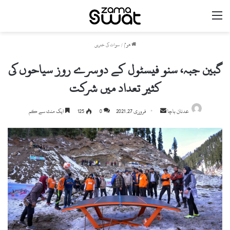
مینو
ھوم
/
سوات کی خبریں
گبین جبہ، سنو فیسٹول کے دوسرے روز سیاحوں کی
کثیر تعداد میں شرکت
Send
عدنان باچا
فروری 27, 2021
0
125
ایک منٹ سے کم
an
email