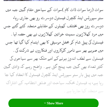
سوات (زما سوات ڈاٹ کام )سوات کے سیاحتی مقام گبین جبہ میں
سنو سپورٹس اینڈ کلچرل فیسٹول دوسرے رو بھی جاری رہا،
دوسرے روز بھی مختلف کھیلوں کے مقابلے منعقد کئے گئے جس
میں مرد کھلاڑیوں سمیت خواتین کھلاڑیوں نے بھی حصہ لیا۔
فیسٹول کی پہلی شام کو محفل موسیقی کا بھی اہتمام کیا گیا تھا جس
میں صوبے بھر سے نامور گلوکاروں اور فنکاروں نے شرکت کی۔
فیسٹول سے لطف اندوز ہونےکے لئے ملک بھر سے سیاحوں کی
کثیر تعداد بھی گبین جبہ پہنچ گئی ہے۔ واضح رہے کہ وادی گبین
جبہ میں پہلی بار سنو سپورتس اینڈ کلچرل فیسٹول کا انعقاد کیا جا
رہا ہے، یہ فیسٹول محکمہ سیاحت اور ضلعی انتظامیہ کے اشتراک
سے منعقد کیا جارہا ہے۔
Show More