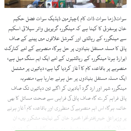
سوات(زما سوات ڈاٹ کام )چیئرمین ڈیڈیک سوات فضل حکیم
خان یوسفزئی کا کہنا ہے کہ مینگورہ گریویٹی واٹر سپلائی اسکیم
سے مینگورہ کے رہائشی اور کمرشل علاقوں میں پینے کے صاف
پانی کا مسلہ مستقل بنیادوں پر حل ہوگا، منصوبے کے لئے کنٹرکٹ
ایوارڈ ہونا مینگورہ کے رہائشیوں کے لئے ایک ایم سنگِ میل ہے،
منصوبے پر باقاعدہ کام کا آغاز کردیا گیا ہے، دہائیوں پر مشتمل
ایک مسلہ مستقل بنیادوں پر حل ہونے جارہا ہے، منصوبہ
مینگورہ شہر اور ارد گرد آبادیوں کو اگلے تین دہائیوں تک صاف
پانی فراہم کرے گا، صاف پانی کی فراہمی سے صحت مسائل کا بھی
خاتمہ ہوگا، اس اہم منصوبے کی منظوری اور باقاعدہ کام آغاز ہونے
پر وزیراعلی خیبرپختونخوا محمود خان کے نہایت مشکور ہیں، ان
خیالات کا انہوں نے سیدوشریف میں پریس کانفرنس کے دوران