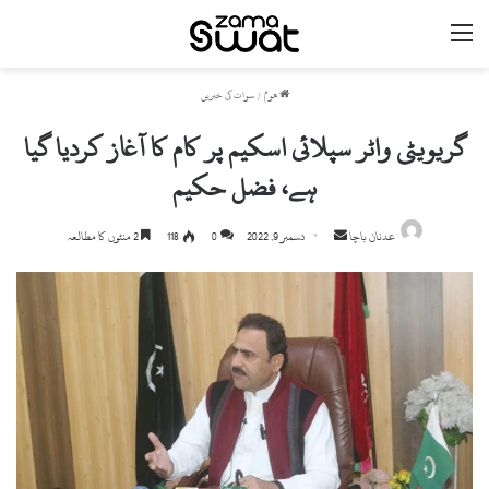
مینو
ھوم
/
سوات کی خبریں
گریویٹی واٹر سپلائی اسکیم پر کام کا آغاز کردیا گیا
ہے، فضل حکیم
Send
عدنان باچا
دسمبر 9, 2022
0
118
2 منٹوں کا مطالعہ
an
email