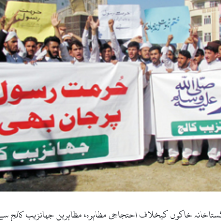
 گستاخانہ خاکوں کیخلاف احتجاجی مظاہرہ، مظاہرین جہانزیب کالج س