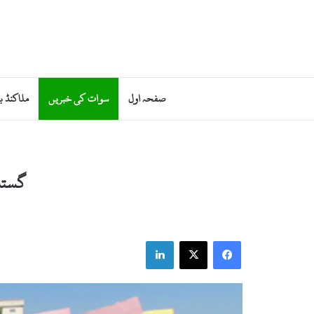
صفحہ اول
سوات کی خبریں
ملاکنڈ ب
گستا
LinkedIn
Facebook
X