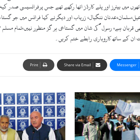
ہاتھوں میں بینرز اور پلے کارڈز اٹھا رکھے تھے جس پرفرانسیسی صدر
سلمان،عدنان ننگیال، زریاب اور دیگرنے کہا فرانس میں جو گستاخ
ھی قربان ہے، رسول ؐ کی شان میں گستاخی ہر گز منظور نہیں،تمام مسلم 
ان کے ساتھ کاروباری رابطے ختم کریں۔
Print
Share via Email
Messenger
زمرد
کان
میں
غیر
قانونی
کھدائی،علاقہ
مکین