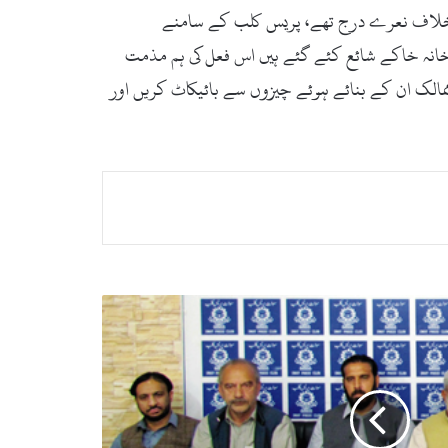
 کیخلاف نعرے درج تھے، پریس کلب کے سامنے
انہ خاکے شائع کئے گئے ہیں اس فعل کی ہم مذمت
ممالک ان کے بنائے ہوئے چیزوں سے بائیکاٹ کریں اور