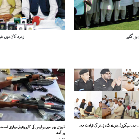
سراپا
احتجاج
 بن گئے
زمرد کان میں غی
ں میں سیکورٹی بارے ڈی پی او کی قیادت میں
ڈویژن بھر میں پولیس کی کارروائیاں،بھاری اسلح
بر آمد