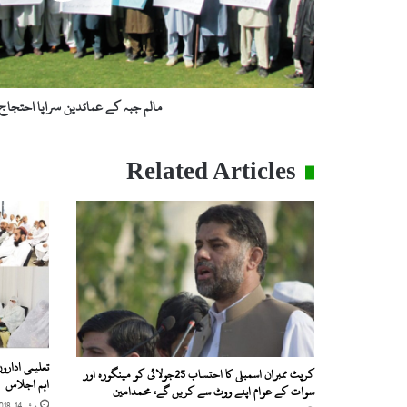
گئے
مالم جبہ کے عمائدین سراپا احتجاج
Related Articles
تعلیمی ادارو
کرپٹ ممبران اسمبلی کا احتساب 25جولائی کو مینگورہ اور
اہم اجلاس
سوات کے عوام اپنے ووٹ سے کریں گے، محمدامین
مئی 14, 2018