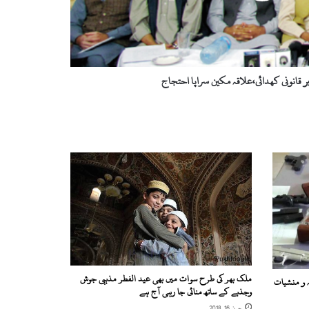
ر قانونی کھدائی،علاقہ مکین سراپا احتجاج
ملک بھر کی طرح سوات میں بھی عید الفطر مذہبی جوش
ہ و منشیات
وجذبے کے ساتھ منائی جا رہی آج ہے
جون 16, 2018