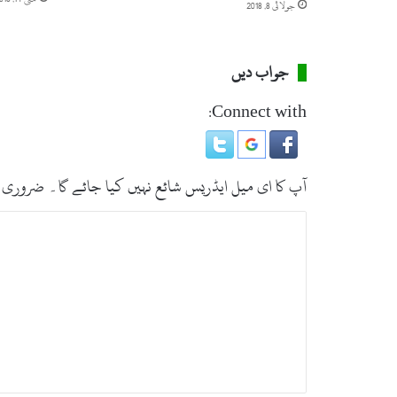
جولائی 8, 2018
جواب دیں
Connect with:
آپ کا ای میل ایڈریس شائع نہیں کیا جائے گا۔
ضروری 
ت
ب
ص
ر
ہ
*