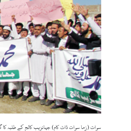
سوات (زما سوات ڈاٹ کام) جہانزیب کالج کے طلبہ کا