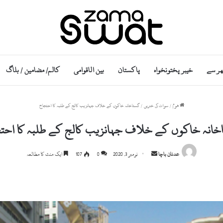
ھر سے
خیبر پختونخواہ
پاکستان
بین الاقوامی
کالم/ مضامین / بلاگ
ھوم
/
سوات کی خبریں
/
گستاخانہ خاکوں کے خلاف جہانزیب کالج کے طلبہ کا احتجاج
خانہ خاکوں کے خلاف جہانزیب کالج کے طلبہ کا احت
Send
عدنان باچا
نومبر 3, 2020
0
107
ایک منٹ کا مطالعہ
an
email