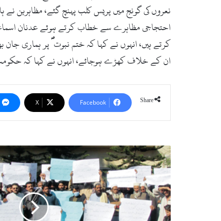
نعروں کی گونج میں پریس کلب پہنچ گئے، مظاہرین نے 
احتجاجی مظاہرے سے خطاب کرتے ہوئے عدنان اسماعیل،
کرتے ہیں، انہوں نے کہا کہ ختم نبوتؐ پر ہماری جان ب
ان کے خلاف کھڑے ہوجائے، انہوں نے کہا کہ حکومت 
Share
X
Facebook
مالم
جبہ
کے
عمائدین
سراپا
احتجاج
بن