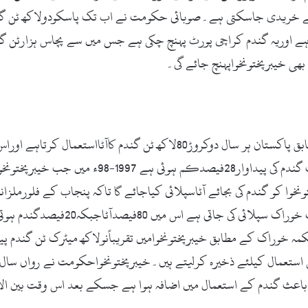
یاسے خریدی جاسکتی ہے۔صوبائی حکومت نے اب تک پاسکودولاکھ ٹن گ
گندم خریدی جاچکی ہے اوریہ گندم کراچی پورٹ پہنچ چکی ہے جس میں سے پچاس ہزا
وفاقی وزارت ترقی ومنصوبہ بندی کے اعدادوشمارکے مطابق پاکستان ہر سال دوک
ہے رواں سال گندم کی کٹائی کے وقت بارشوں کے باعث 
وا کو گندم کی بجائے آٹاسپلائی کیاجائے گا تاکہ پنجاب کے فلورملز
خیبرپختونخواکواس وقت جو 36لاکھ می
 کرتی ہے۔محکمہ خوراک کے مطابق خیبرپختونخوامیں تقریباًنولاکھ میٹرک ٹن 