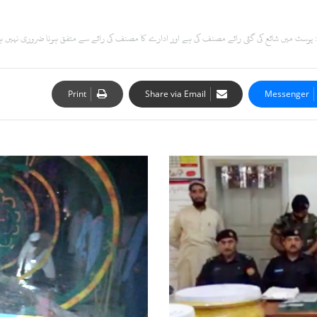
 پوسٹ میں شائع کی گئی رائے مصنف کی ہے اور ادارے کا مصنف کی رائے سے متفق ہونا ضروری نہیں 
Print
Share via Email
Messenger
ک
ا
ل
ا
م
س
ے
چ
ا
ر
س