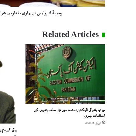
ی
س
رحیم آباد پولیس نے بھاری مقدارمیں شرا
ن
ے
ب
Related Articles
ھ
ا
ر
ی
م
ق
د
ا
ر
م
ی
ں
چوتھا بلدیاتی الیکشن؛ سندھ میں نئی حلقہ بندیوں کے
ش
احکامات جاری
ر
اپریل 15, 2020
ا
پانی کے نام پ
ب