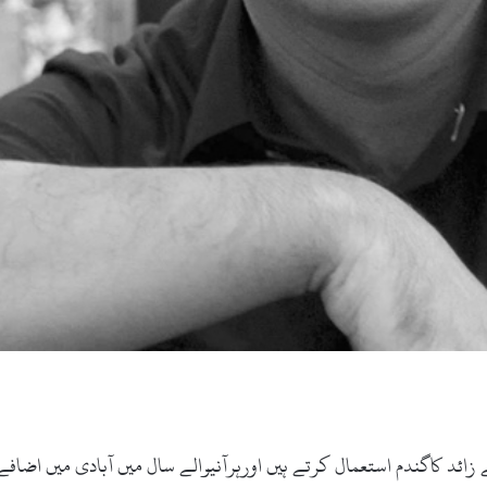
 ہرسال چارارب70کروڑکلوگرام سے زائد کاگندم استعمال کرتے ہیں اورہرآنیوالے سال میں آبا