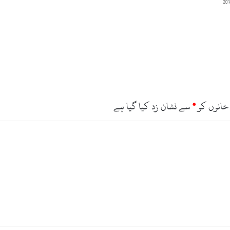
ک
ا
ر
،
ب
چ
ہ
ج
ا
ں
خانوں کو
*
سے نشان زد کیا گیا ہے
ب
ح
ق
4
2
ا
ف
ر
ا
د
ز
خ