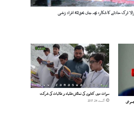
رک حادثے کا شکار، بچہ جاں بحق42 افراد زخمی
سوات میں کتابوں کی نمائش،طلباء و طالبات کی شرکت
اگست 24, 2017
ز کی مجموعی