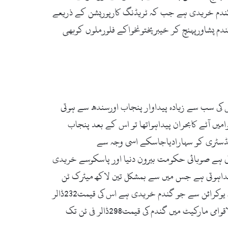
ندم خریدی ہے جب کہ ٹریڈنگ کارپوریشن کے ذریعے
رٹن گندم پشاورپہنچ کر خیبرپختونخواکے فلورملوں کوبھی
روڑ80لاکھ ٹن گندم کاآٹااستعمال کرتاہے اوراس کی سب سے زیادہ پیداوار پنجاب اورسندھ سے ہوتی
گندم کی پیداوار28فیصدکم ہوئی ہے 1997-98ء میں جب خیبرپختونخوامیں آٹے کابحران پیداہواتھا تو اس کے بعد پنجاب
انڈسٹری کو سہارادیاجاسکے اسی وجہ سے
ٹرک ٹن کے تحت خوراک سپلائی کی جاتی ہے اس میں 80فیصدآٹاجبکہ20فیصدگندم ہوتی ہے صوبائی حکومت بیرون دنیا اور پاسکوسے خریدی
گندم پیداہوتی ہے جس میں سے بمشکل تین لاکھ میٹرک ٹن
گندم مارکیٹ میں آجاتی ہے باقی مقامی کاشتکاراپنے پاس استعمال کیلئے ذخیرہ کرلیتے ہیں۔خیبرپختونخواحکومت نے رواں سال یوکرائن سے جو گندم خریدی ہے اس کی قیمت232ڈالر
فی ٹن ہے لیکن انٹرنیشنل مارکیٹ میں بھی کوروناکے باعث گندم کے استعمال میں اضافہ ہوا ہے جسکے بعد اس وقت بین الاقوامی مارکیٹ میں گندم کی قیمت298ڈالر فی ٹن تک