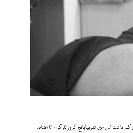
دی میں اضافے کے باعث اس میں تقریباًپانچ کروڑکلوگرام کا اضافہ