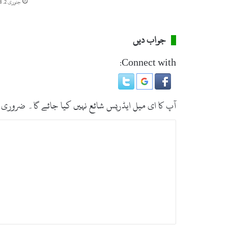
ب
جنوری 2, 2018
ر
آ
م
جواب دیں
د
ک
Connect with:
ر
ل
ی
آپ کا ای میل ایڈریس شائع نہیں کیا جائے گا۔
ضروری 
ت
ب
ص
ر
ہ
*