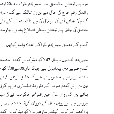
زائدکی رقم خرچ کی جاتی ہے بیرون ممالک سے گندم در
گندم کی بجائے آٹے کی سپلائی کی ہے تاکہ پنجاب کے ف
حاصل کی جاتی ہے لیکن وسطی اضلاع پشاور ،چارسدہ،مر
گندم کے متعلق خیبرپختونخواکے اعدادوشمارکیاہیں۔۔؟
گندم صوب
بتاتے ہیں کہ رواں سال خیبرپختونخواحکومت آٹے کی س
ہورہی ہے اور رواں سال کے دوران کوئی خدشہ نہیں ہے
پرانحصارکم کرنے کیلئے ساڑھے نولاکھ میٹرک ٹن گند