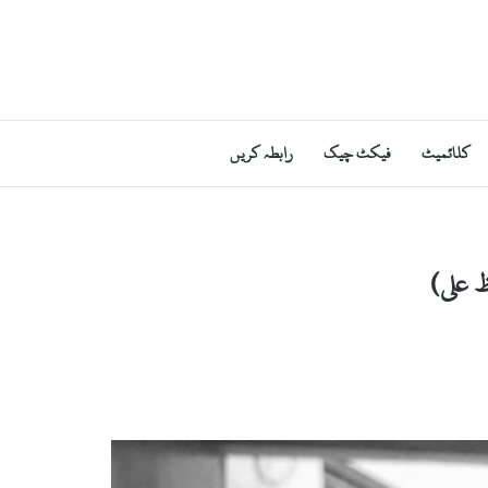
کلائمیٹ
فیکٹ چیک
رابطہ کریں
ظ علی)