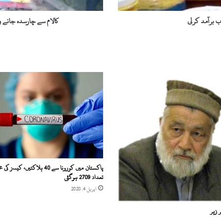
د
ہ
ب برآمد کرلی
کالام سے چارسدہ جانے والا ٹ
ج
ا
ن
ے
و
ا
ل
ا
ٹ
ر
ک
ح
ا
د
پاکستان میں کورونا سے 40 ہلاکتیں، کیس
ث
تعداد 2709 ہوگئی
ے
اپریل 4, 2020
ک
ا
ر زہر
ش