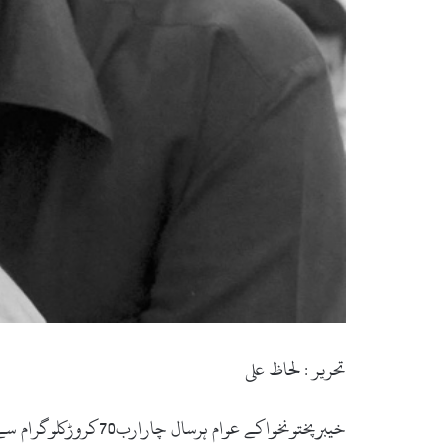
تحریر : لحاظ علی
خیبرپختونخواکے عوام