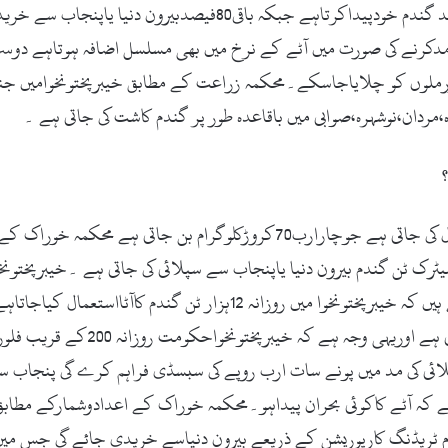
ہوتاہے لیکن بدقسمتی سے خیبرپختونخوا صرف20فیصد گندم خودپیداکر
آمدکرنے کی صورت میں آٹے کے نرخ میں بھی مسلسل اضافہ ہوتاہے دوس
لورملوں کو چلایاجاسکے۔محکمہ زراعت کے مطابق خیبرپختونخوامیں جنو
دان،نوشہرہ،صوابی میں باقاعدہ طور پر گندم کاشت کی جاتی ہے ۔
خیبرپختونخوامیں ہرسال 47لاکھ میٹرک ٹن گندم استعمال کی جاتی ہے جوچارارب
ے میں پیداہوتی ہے جبکہ باقی36سے38لاکھ میٹرک ٹن گندم بیرون دنیا یاپنجاب سے سپلائی کی جات
تین ہزار ٹن گندم صوبے کے فلورملزا
پلائی کی مد میں پونے سات ارب روپے کی سبسڈی فراہم کرے گی پنجاب 
 کہ آٹے کاکوئی بحران پیداہو۔محکمہ خوراک کے اعدادوشمارکے مطابق 
م ٹریڈنگ کارپوریشن کے ذریعے بیرون دنیاسے خریدی جائے گی جس میں