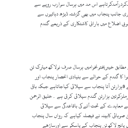
تاہے جبکہ باقی80فیصدبیرون دنیا یاپنجاب سے خریدکردرآمدکرتاہے اس مد میں ہرسال سوارب روپے سے
ری جانب پنجاب میں بھی گزشتہ ڈیڑھ دہائیوں سے
بی اضلاع میں بارانی کاشتکاری کے ذریعے گندم
70کروڑکلوگرام بن جاتی ہے محکمہ خوراک کے مطابق خیبرپختونخوامیں ہرسال صرف نولاکھ میٹرک ٹن
ی ہے ۔خیبرپختونخوا کا گندم کے حوالے سے بنیادی انحصار پنجاب اور
سندھ پرہوتاہے ،مشیربرائے خوراک خلیق الرحمن کہتے ہیں کہ خیبرپختونخوا میں روزانہ 12ہزار ٹن گندم کاآٹااستعمال کیاجاتاہے 9ہزارٹن آٹا پنجاب سے سپلائی کیاجاتاہے جبکہ باقی
نڈسٹری فراہم کرتی ہے اوریہی وجہ ہے کہ خیبرپختونخواحکومت روزانہ 200کے قریب فلورملزکوتین ہزارٹن گندم سپلائی کرتی ہے ۔خلیق الرحمن
سے معاہدے کے تحت آٹے کی باقاعدگی سے سپلائی
صوبائی کابینہ نے فیصلہ کیاہے کہ رواں سال پنجاب
 پانچ لاکھ ٹن پنجاب کے پاسکو سے اورساڑھے