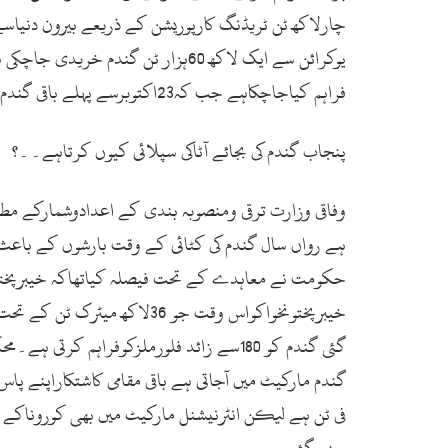
چارلاکھ ٹن ٹریڈنگ کارپوریشن کے ذریعے بیرون دن
یوکرائن سے ایک لاکھ 60ہزار ٹن 
فراہم کیاجاچکاہے جب کہ23اکتوبرسے پہلے باقی گندم بھی خیبرپختونخواپہنچ جائے گی۔
پنجاب گندم کی بجائے آٹاکی سپلائی کیوں کرتاہے۔۔؟
حکومت نے معاہدے کے تحت فیصلہ کیاتھاکہ خیبرپختونخ
گئی گندم کو 180سے زائد فلورملزکوفراہم