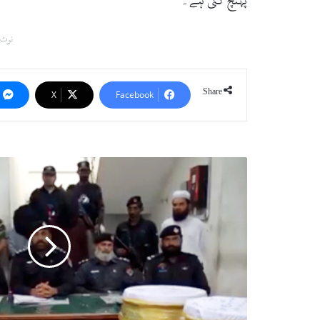
پہنچ گئی ہے۔
نوٹ:
Share
X
Facebook
ر
ح
ی
م
آ
ب
ا
د
پ
و
ل