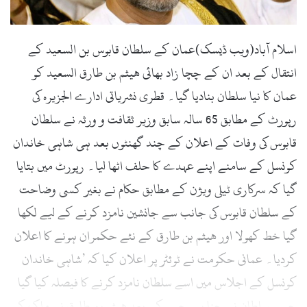
l
اسلام آباد(ویب ڈیسک)عمان کے سلطان قابوس بن السعید کے
انتقال کے بعد ان کے چچا زاد بھائی ھیثم بن طارق السعید کو
عمان کا نیا سلطان بنادیا گیا۔ قطری نشریاتی ادارے الجزیرہ کی
رپورٹ کے مطابق 65 سالہ سابق وزیر ثقافت و ورثہ نے سلطان
قابوس کی وفات کے اعلان کے چند گھنٹوں بعد ہی شاہی خاندان
کونسل کے سامنے اپنے عہدے کا حلف اٹھا لیا۔ رپورٹ میں بتایا
گیا کہ سرکاری ٹیلی ویژن کے مطابق حکام نے بغیر کسی وضاحت
کے سلطان قابوس کی جانب سے جانشین نامزد کرنے کے لیے لکھا
گیا خط کھولا اور ھیثم بن طارق کے نئے حکمران ہونے کا اعلان
کردیا۔ عمانی حکومت نے ٹوئٹر پر اعلان کیا کہ ’شاہی خاندان
کونسل کے اجلاس میں اسے سلطان نامزد کرنے کا فیصلہ کیا گیا
جسے سلطان نے چنا ہے جس کے بعد ھیثم بن طارق نے ملک کے