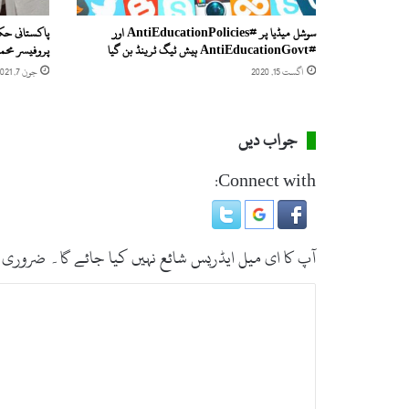
سوشل میڈیا پر #AntiEducationPolicies اور
پاکستانی حکم
#AntiEducationGovt ہیش ٹیگ ٹرینڈ بن گیا
پروفیسر محمد
اگست 15, 2020
جون 7, 2021
جواب دیں
Connect with:
آپ کا ای میل ایڈریس شائع نہیں کیا جائے گا۔
ضروری 
ت
ب
ص
ر
ہ