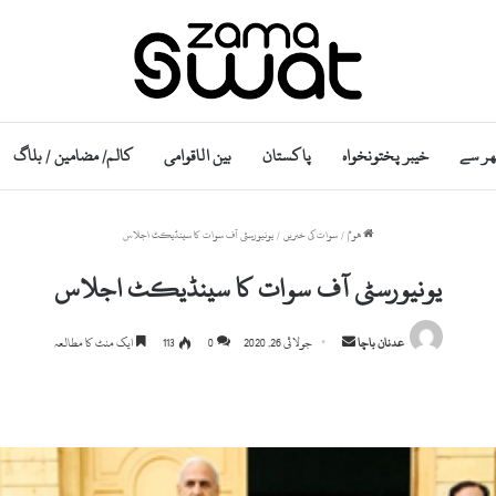
ھر سے
خیبر پختونخواہ
پاکستان
بین الاقوامی
کالم/ مضامین / بلاگ
ھوم
/
سوات کی خبریں
/
یونیورسٹی آف سوات کا سینڈیکٹ اجلاس
یونیورسٹی آف سوات کا سینڈیکٹ اجلاس
Send
عدنان باچا
جولائی 26, 2020
0
113
ایک منٹ کا مطالعہ
an
email