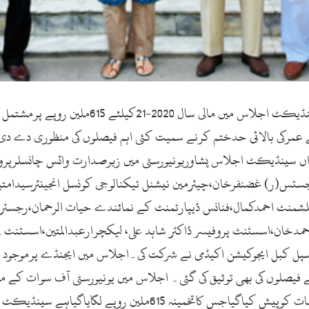
سوات(زما سوات ڈاٹ کام) یونیورسٹی آف سوات ک
واں سینڈیکٹ اجلاس پشاوریونیورسٹی میں زیرصدارت وائس چانسلرپر
س(ر) غضنفرخان،چیئرمین نیشنل ٹیکنالوجی کونسل انجینئرسیدامتیازح
لشمنٹ احمدکمال،فنانس ڈیپارٹمنٹ کے نمائندے حیات الرحمان،رجسٹراری
دخان،اسسٹنٹ پروفیسر ڈاکٹر شاہد علی، لیکچرارعبدالمتین،اسسٹنٹ ر
سپل کبل ایجوکیشن اکیڈمی نے شرکت کی۔اجلاس میں ایجنڈے پرموجود تم
سی) کے بارہویں اجلاس میں مرتب کی گئی بجٹ سفارشات کوپیش کیاگی