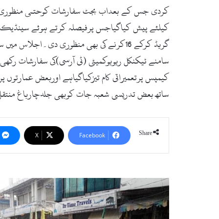
کردی جس کے بعداب بجٹ سفارشات کوحتمی منظوری کیل
گریڈ کرکے 16کرنے کی بھی منظوری دی۔اجلاس
سامنے ٹیکنکل ریویوکمیٹی (ٹی آرسی)کی سفارشات رکھی 
کیمپس پرتعمیراتی کام تیزکیاگیاہے اوربعض عمارتوں پر
ساتھ بعض تدریسی شعبہ جات کوبھی جلدچارباغ منتقل 
Share
X
Facebook
سوات
:
موسلادھار
بارش،شہاب