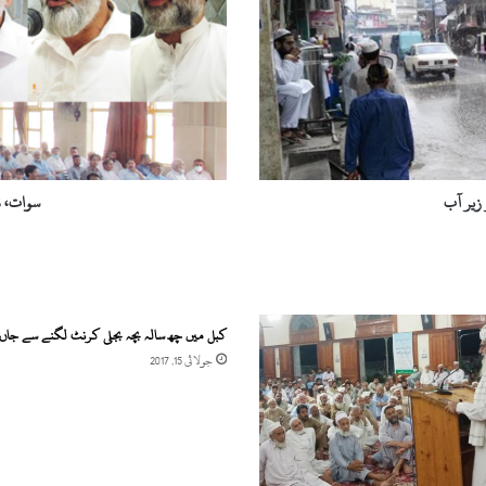
سے
کھلیں
گے
زیر آب
سوات، نجی سکو
کبل میں چھ سالہ بچہ بجلی کرنٹ لگنے سے جاں 
جولائی 15, 2017