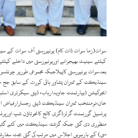
بعدسوات یونیورسٹی کاپہلاجبکہ مجموعی طورپر چونتس
سینڈیکٹ کے ممبران پشاور ہائی کورٹ کے سابق جج جسٹ
ایجوکیشن ڈیپارٹمنٹ جاویدارباب، ڈپٹی سیکرٹری اسٹب
خان،نومنتخب ممبران سینڈیکٹ ڈپٹی رجسٹرارفیاض احم
پرنسپل گورنمنٹ گرلزڈگری کالج کانجوٹاؤن شپ اورپرن