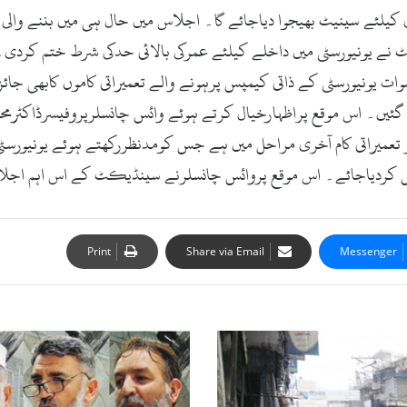
ئے سینیٹ بھیجوا دیاجائے گا۔ اجلاس میں حال ہی میں بننے والی 
 میں سوات یونیورسٹی کے ذاتی کیمپس پرہونے والے تعمیراتی کاموں کابھی 
گئیں۔ اس موقع پراظہارخیال کرتے ہوئے وائس چانسلرپروفیسرڈاکٹرمحم
 تعمیراتی کام آخری مراحل میں ہے جس کومدنظررکھتے ہوئے یونیورسٹی ا
کردیاجائے۔ اس موقع پروائس چانسلرنے سینڈیکٹ کے اس اہم اجلاس 
Print
Share via Email
Messenger
سوات،
نجی
سکول
15اگست