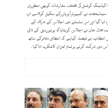
اکیڈیمک کونسل کی مختلف سفارشات کوبھی منظوری
کیلئے پیش کیاگیاجس پرفیصلہ کرتے ہوئے سینڈیکٹ نے یونیورسٹی میں داخلے کیلئے عمرکی بالائی حدکی شرط ختم کردی۔سینڈیکٹ نے کمپیوٹرآپریٹرزکے سکیل کو11سے اپ
جائزہ لیا گیا اور اس سلسلے میں اجلاس کے شرکاء کے
دجمال خان نے اجلاس کوبتایاکہ یونیورسٹی کے ذاتی
نتظامیہ نے فیصلہ کیاہے کہ انتظامی دفاترکے ساتھ
میں شرکت کرنے پرتمام ممبران کاشکریہ اداکیا۔