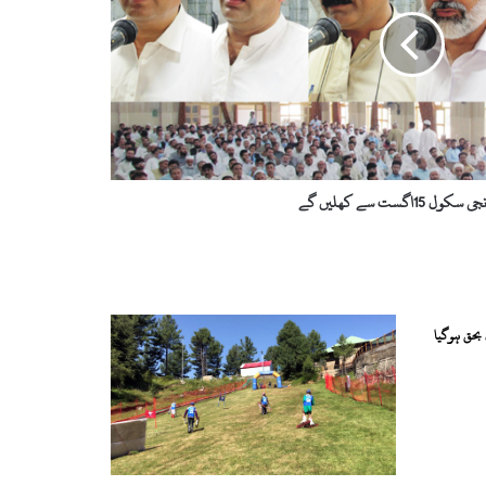
ل 15اگست سے کھلیں گے
بحق ہوگیا