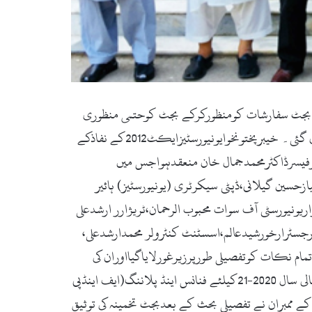
ے سینڈیکٹ اجلاس میں مالی سال 2020-21کیلئے 615ملین روپے پرمشتمل بجٹ سفارشات کومنظورکرکے بجٹ کوحتمی منظوری
کیلئے سینیٹ بھیجوانے اوریونیورسٹی میں داخلے کیلئے عمرکی بالائی حدختم کرنے سمیت کئی اہم فیصلوں کی منظوری دے دی گئی۔ خیبرپختونخوایونیورسٹیزایکٹ2012کے نفاذکے
وفیسرڈاکٹرمحمدجمال خان منعقدہواجس میں
سین گیلانی،ڈپٹی سیکرٹری (یونیورسٹیز) ہائیر
ونیورسٹی آف سوات محبوب الرحمان،ٹریژارر ارشدعلی
جسٹرارخورشیدعالم،اسسٹنٹ کنٹرولر محمدارشدعلی،
ام نکات کوتفصیلی طورپرزیرغورلایاگیااوران کی
منظوری دی گئی جبکہ گزشتہ سینڈیکٹ میں کئے گئے فیصلوں کی بھی توثیق کی گئی۔ اجلاس میں یونیورسٹی آف سوات کے مالی سال 2020-21کیلئے فنانس اینڈ پلاننگ(ایف اینڈپی
اجس کاتخمینہ 615ملین روپے لگایاگیاہے سینڈیکٹ کے ممبران نے تفصیلی بحث کے بعدبجٹ تخمینہ کی توثیق