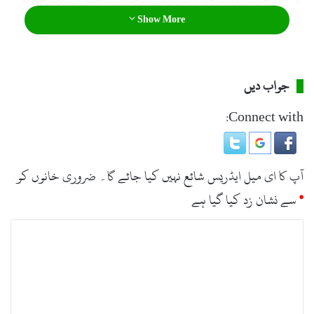
Show More
بھی بلایا ہے جس میں اس سنگین مسلے کو حل کرنے کے لئے
کوشش کی جائے گی۔
جواب دیں
Connect with:
آپ کا ای میل ایڈریس شائع نہیں کیا جائے گا۔
ضروری خانوں کو
*
سے نشان زد کیا گیا ہے
ت
ب
ص
ر
ہ