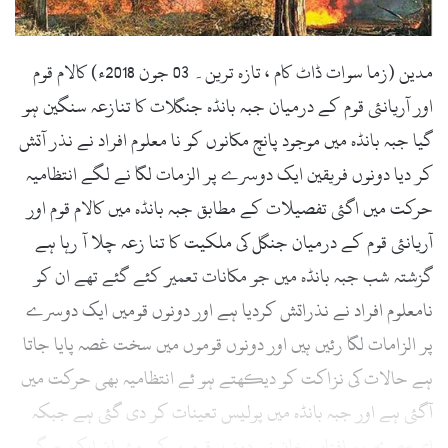
l
مدین (زما سوات ڈاٹ کام ، تازہ ترین۔ 03 جون 2018ء) کالام قوم
اور آریانئی قوم کے درمیان جبہ بانڈہ جنگلات کا تنازعہ سنگین ہو
گیا جبہ بانڈہ میں موجود پانچ مکانوں کو نا معلوم افراد نے نذر آتش
کر دیا دونوں فریقین ایک دوسرے پر الزمات لگا نے لگے انتظامیہ
حرکت میں اگئی تفصیلات کے مطابق جبہ بانڈہ میں کالام قوم اور
آریانئی قوم کے درمیان جنگل کی ملکیت کا تنا زعہ چلا آ رہا ہے
گزشتہ شب جبہ بانڈہ میں جو مکانات تعمیر کئے گئے تھے ان کو
نامعلوم افراد نے نذراتش کردیا ہے اور دونوں قومیں ایک دوسرے
پر الزامات لگا رئیں ہیں اور دونوں قوموں میں سخت غصہ پایا جاتا
ہے حالات کی نزاکت کو دیکھتے ہو ئے انتظامیہ بھی حرکت میں
آگئی ہے اور جبہ بانڈہ میں پولیس تعینات کر دی گئی ہے جبکہ
ای سی بحرین افتاب خان نے دونوں قوموں کے مشران ایک جرگہ