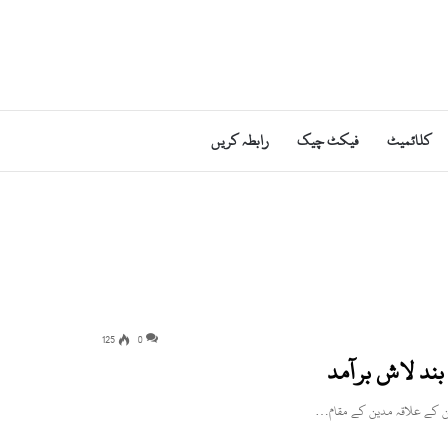
کلائمیٹ
فیکٹ چیک
رابطہ کریں
125
0
بند لاش برآمد