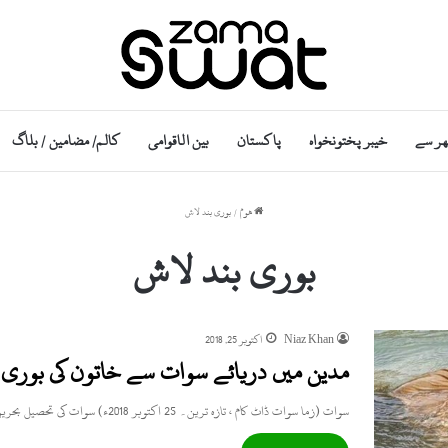
ھر سے
خیبر پختونخواہ
پاکستان
بین الاقوامی
کالم/ مضامین / بلاگ
ھوم
/
بوری بند لاش
بوری بند لاش
Niaz Khan
اکتوبر 25, 2018
مدین میں دریائے سوات سے خاتون کی بوری 
سوات (زما سوات ڈاٹ کام ، تازہ ترین۔ 25 اکتوبر 2018ء) سوات کی تحصیل بحرین کے علاقہ مدین کے مقام…