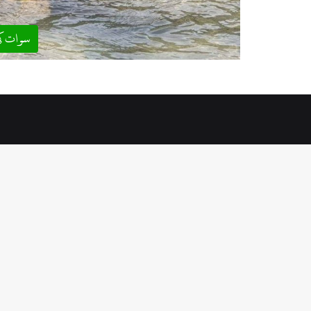
سوات ک