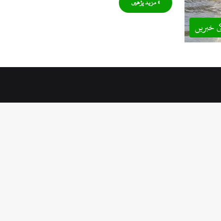
» مزید پڑھیں
ی خبریں