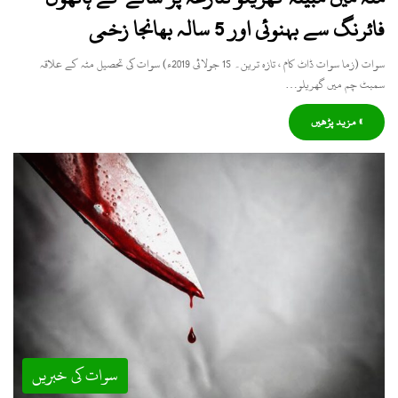
فائرنگ سے بہنوئی اور 5 سالہ بھانجا زخمی
سوات (زما سوات ڈاٹ کام ، تازہ ترین۔ 15 جولائی 2019ء) سوات کی تحصیل مٹہ کے علاقہ
سمبٹ چم میں گھریلو…
» مزید پڑھیں
سوات کی خبریں