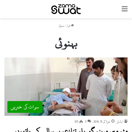
مینو
ھوم
/
بہنوئی
بہنوئی
سوات کی خبریں
ایڈیٹر
جولائی 15, 2019
0
105
مٹہ میں مبینہ گھریلو تنازعہ پر سالے کے ہاتھوں