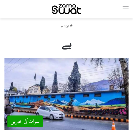
مینو
ھوم
/
بے
بے
سوات کی خبریں