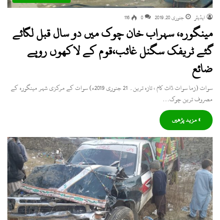
ایڈیٹر
جنوری 20, 2019
0
116
مینگورہ، سہراب خان چوک میں دو سال قبل لگائے
گئے ٹریفک سگنل غائب،قوم کے لاکھوں روپے
ضائع
سوات (زما سوات ڈاٹ کام ، تازہ ترین۔ 21 جنوری 2019ء) سوات کے مرکزی شہر مینگورہ کے
مصروف ترین چوک…
» مزید پڑھیں