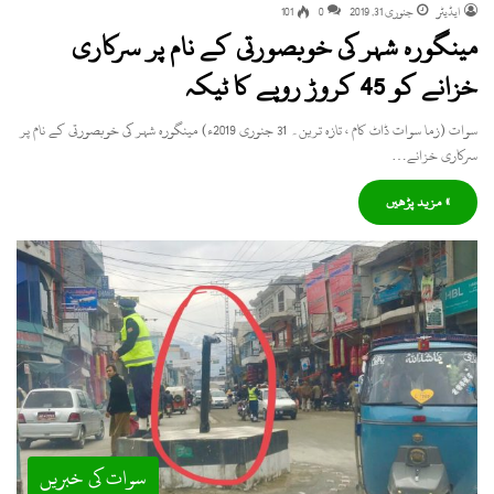
ایڈیٹر
جنوری 31, 2019
0
101
مینگورہ شہر کی خوبصورتی کے نام پر سرکاری
خزانے کو 45 کروڑ روپے کا ٹیکہ
سوات (زما سوات ڈاٹ کام ، تازہ ترین۔ 31 جنوری 2019ء) مینگورہ شہر کی خوبصورتی کے نام پر
سرکاری خزانے…
» مزید پڑھیں
سوات کی خبریں