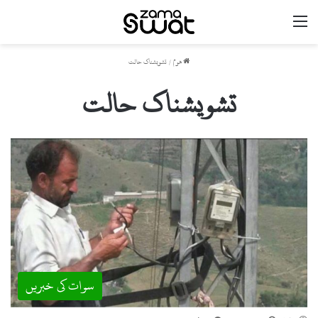
مینو
ھوم
/
تشویشناک حالت
تشویشناک حالت
سوات کی خبریں