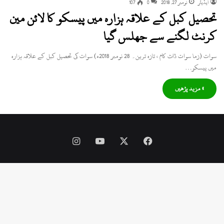
ایڈیٹر
نومبر 27, 2018
0
107
تحصیل کبل کے علاقہ ہزارہ میں پیسکو کا لائن مین
کرنٹ لگنے سے جھلس گیا
سوات (زما سوات ڈاٹ کام ، تازہ ترین۔ 28 نومبر 2018ء) سوات کی تحصیل کبل کے علاقہ ہزارہ
میں پیسکو…
» مزید پڑھیں
Instagram
YouTube
Facebook
X