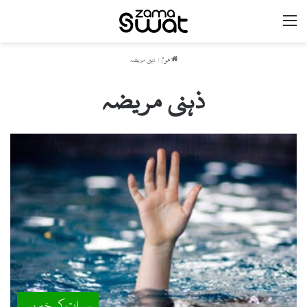
مینو
ھوم
/
ذہنی مریضہ
ذہنی مریضہ
سوات کی خبریں