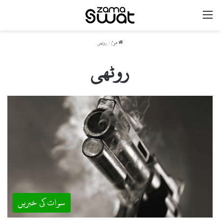
مینو
ھوم
/
روٹھی
روٹھی
سوات کی خبریں