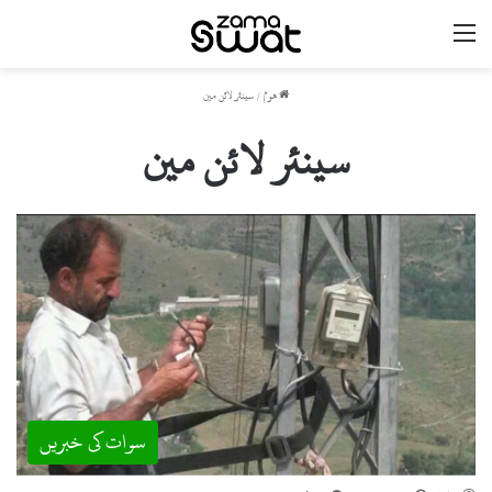
مینو
ھوم
/
سینئر لائن مین
سینئر لائن مین
سوات کی خبریں