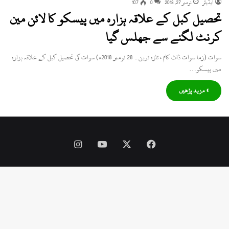
ایڈیٹر
نومبر 27, 2018
0
107
تحصیل کبل کے علاقہ ہزارہ میں پیسکو کا لائن مین
کرنٹ لگنے سے جھلس گیا
سوات (زما سوات ڈاٹ کام ، تازہ ترین۔ 28 نومبر 2018ء) سوات کی تحصیل کبل کے علاقہ ہزارہ
میں پیسکو…
» مزید پڑھیں
Instagram
YouTube
Facebook
X