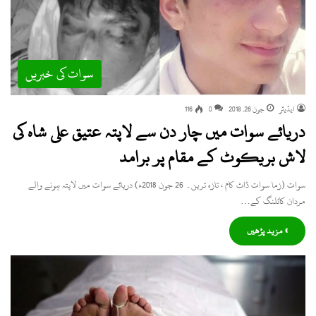
سوات کی خبریں
ایڈیٹر
جون 26, 2018
0
116
دریائے سوات میں چار دن سے لاپتہ عتیق علی شاہ کی
لاش بریکوٹ کے مقام پر برامد
سوات (زما سوات ڈاٹ کام ، تازہ ترین۔ 26 جون 2018ء) دریائے سوات میں لاپتہ ہونے والے
مردان کاٹلنگ کے…
» مزید پڑھیں