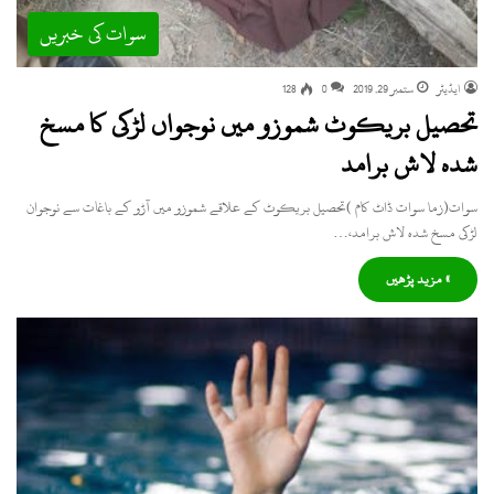
سوات کی خبریں
ایڈیٹر
ستمبر 29, 2019
0
128
تحصیل بریکوٹ شموزو میں نوجواں لڑکی کا مسخ
شدہ لاش برامد
سوات(زما سوات ڈاٹ کام )تحصیل بریکوٹ کے علاقے شموزو میں آڑو کے باغات سے نوجوان
لڑکی مسخ شدہ لاش برامد،…
» مزید پڑھیں