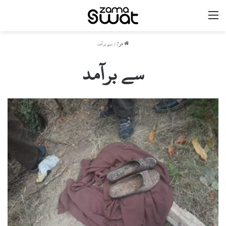
مینو
ھوم
/
سے برآمد
سے برآمد