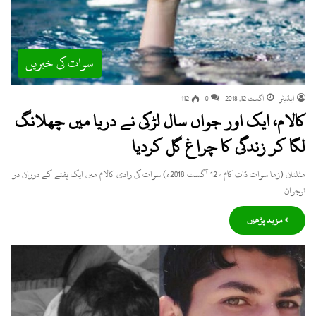
سوات کی خبریں
ایڈیٹر
اگست 12, 2018
0
112
کالام، ایک اور جواں سال لڑکی نے دریا میں چھلانگ
لگا کر زندگی کا چراغ گل کردیا
مٹلتان (زما سوات ڈاٹ کام ، 12 آگست 2018ء) سوات کی وادی کالام میں ایک ہفتے کے دوران دو
نوجوان…
» مزید پڑھیں