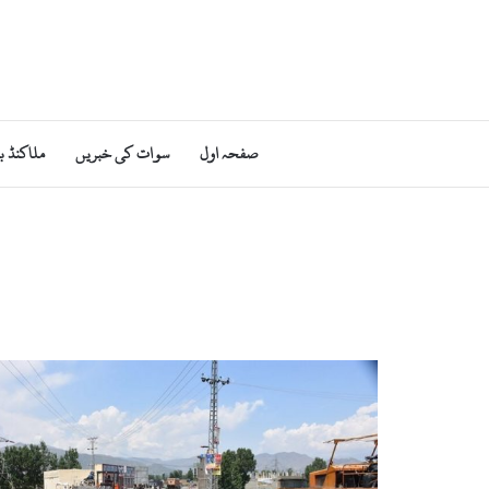
صفحہ اول
سوات کی خبریں
ملاکنڈ ب