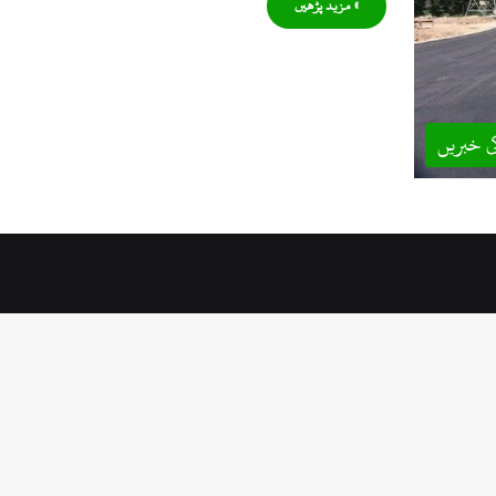
» مزید پڑھیں
ی خبریں