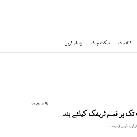
کلائمیٹ
فیکٹ چیک
رابطہ کریں
105
0
 تک ہر قسم ٹریفک کیلئے بند