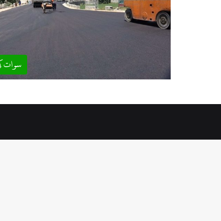
سوات ک