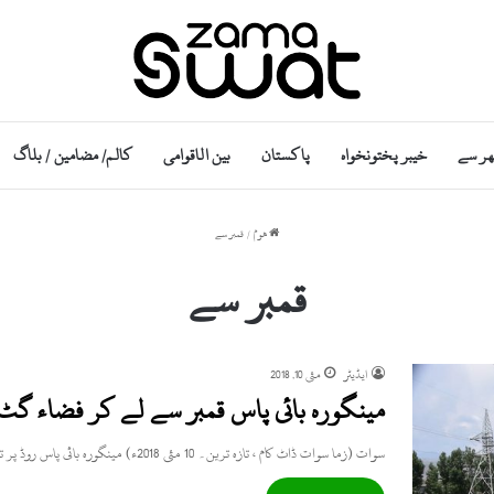
ھر سے
خیبر پختونخواہ
پاکستان
بین الاقوامی
کالم/ مضامین / بلاگ
ھوم
/
قمبر سے
قمبر سے
ایڈیٹر
مئی 10, 2018
مینگورہ بائی پاس قمبر سے لے کر فضاء گٹ
سوات (زما سوات ڈاٹ کام ، تازہ ترین۔ 10 مئی 2018ء) مینگورہ بائی پاس روڈ پر تارکول کرنے کی وجہ…