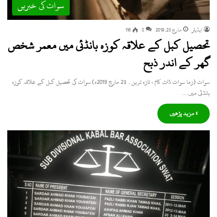
سوات کی خبریں
ایڈیٹر
مارچ 23, 2019
0
116
تحصیل کبل کے علاقہ کوزہ بانڈئی میں معمر شخص
گھر کے اندر ذبح
سوات (زما سوات ڈاٹ کام ، تازہ ترین۔ 23 مارچ 2019ء) سوات کی تحصیل کبل کے علاقہ کوزہ
بانڈئی میں…
» مزید پڑھیں