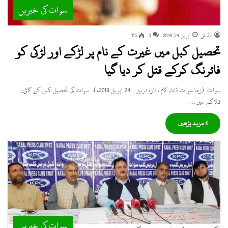
سوات کی خبریں
ایڈیٹر
اپریل 24, 2019
0
115
تحصیل کبل میں غیرت کے نام پر لڑکے اور لڑکی کو
فائرنگ کرکے قتل کر دیا گیا
سوات (زما سوات ڈاٹ کام ، تازہ ترین۔ 24 اپریل 2019ء) سوات کی تحصیل کبل کے گاؤں
قلاگے میں…
» مزید پڑھیں
سوات کی خبریں