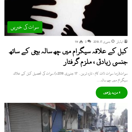
سوات کی خبریں
ایڈیٹر
جنوری 17, 2019
0
114
کبل کے علاقہ سیگرام میں چھ سالہ بچی کے ساتھ
جنسی زیادتی ، ملزم گرفتار
سوات(زما سوات ڈاٹ کام ، تازہ ترین۔ 17 جنوری 2018ء) سوات کی تحصیل کبل کے علاقہ
سیگرام میں چھ سالہ…
» مزید پڑھیں