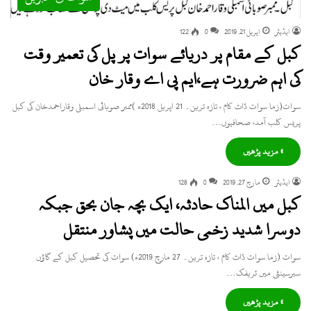
ایڈیٹر
اپریل 21, 2019
0
122
کبل کے مقام پر دریائے سوات پر پل کی تعمیر وقت
کی اہم ضرورت ہے،ایم پی اے وقار خان
سوات(زما سوات ڈاٹ کام ، تازہ ترین۔ 21 اپریل 2018ء )ممبر صوبائی اسمبلی وقاراحمدخان کی کبل
پریس کلب آمد، صحافیوں…
» مزید پڑھیں
ایڈیٹر
مارچ 27, 2019
0
128
کبل میں المناک حادثہ، ایک بچہ جان بحق جبکہ
دوسرا شدید زخمی حالت میں پشاور منتقل
سوات (زما سوات ڈاٹ کام ، تازہ ترین۔ 27 مارچ 2019ء) سوات کی تحصیل کبل کے گاؤں
سیرسینئی میں ٹریفک…
» مزید پڑھیں