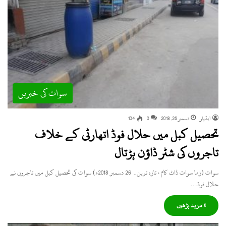
سوات کی خبریں
ایڈیٹر
دسمبر 26, 2018
0
104
تحصیل کبل میں حلال فوڈ اتھارٹی کے خلاف
تاجروں کی شٹر ڈاؤن ہڑتال
سوات (زما سوات ڈاٹ کام ، تازہ ترین۔ 26 دسمبر 2018ء) سوات کی تحصیل کبل میں تاجروں نے
حلال فوڈ…
» مزید پڑھیں