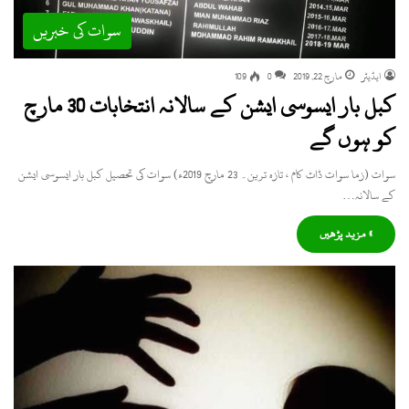
سوات کی خبریں
ایڈیٹر
مارچ 22, 2019
0
109
کبل بار ایسوسی ایشن کے سالانہ انتخابات 30 مارچ
کو ہوں گے
سوات (زما سوات ڈاٹ کام ، تازہ ترین۔ 23 مارچ 2019ء) سوات کی تحصیل کبل بار ایسوسی ایشن
کے سالانہ…
» مزید پڑھیں