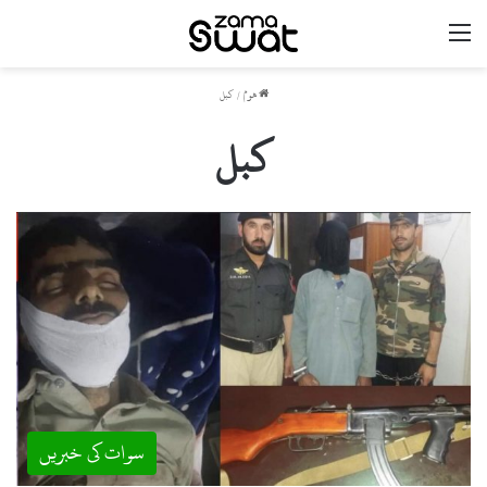
مینو
ھوم
/
کبل
کبل
سوات کی خبریں