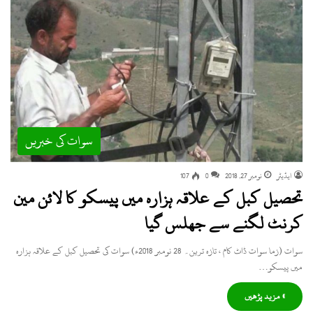
سوات کی خبریں
ایڈیٹر
نومبر 27, 2018
0
107
تحصیل کبل کے علاقہ ہزارہ میں پیسکو کا لائن مین
کرنٹ لگنے سے جھلس گیا
سوات (زما سوات ڈاٹ کام ، تازہ ترین۔ 28 نومبر 2018ء) سوات کی تحصیل کبل کے علاقہ ہزارہ
میں پیسکو…
» مزید پڑھیں