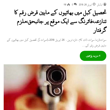
ایڈیٹر
اپریل 26, 2019
0
116
تحصیل کبل میں بھائیوں کے مابین قرض رقم کا
تنازعہ،فائرنگ سے ایک موقع پر جانبحق،ملزم
گرفتار
سوات(زما سوات ڈاٹ کام ، تازہ ترین۔ 26 اپریل 2018ء)سوات کی تحصیل کبل میں بھائیوں کے
مابین قرض رقم کے…
» مزید پڑھیں