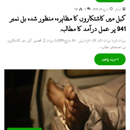
ایڈیٹر
مارچ 24, 2019
0
120
کبل میں کاشتکاروں کا مظاہرہ، منظور شدہ بل نمبر
941 پر عمل درآمد کا مطالبہ
سوات (زما سوات ڈاٹ کام ، تازہ ترین۔ 24 مارچ 2019ء) سوات کی تحصیل کبل میں کاشتکاروں
نے احتجاجی مظاہرہ…
» مزید پڑھیں