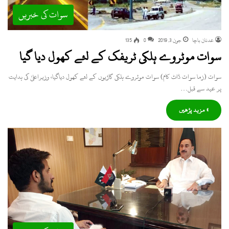
سوات کی خبریں
عدنان باچا
جون 3, 2019
0
135
سوات موٹروے ہلکی ٹریفک کے لئے کھول دیا گیا
سوات (زما سوات ڈاٹ کام) سوات موٹروے ہلکی گاڑیوں کے لئے کھول دیاگیا، وزیراعلیٰ کی ہدایت
پر عید سے قبل…
» مزید پڑھیں