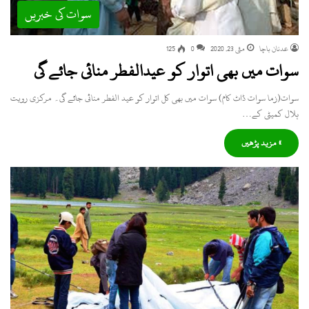
سوات کی خبریں
عدنان باچا
مئی 23, 2020
0
125
سوات میں بھی اتوار کو عیدالفطر منائی جائے گی
سوات(زما سوات ڈاٹ کام) سوات میں بھی کل اتوار کو عید الفطر منائی جائے گی۔ مرکزی رویت
ہلال کمیٹی کے…
» مزید پڑھیں