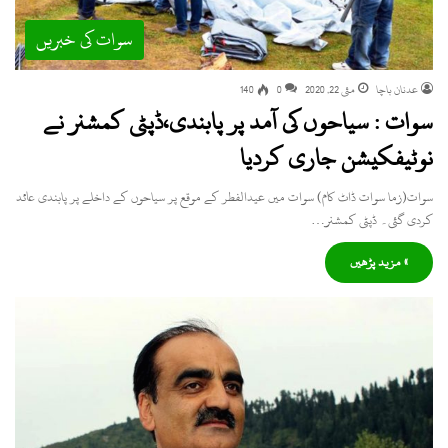
سوات کی خبریں
عدنان باچا
مئی 22, 2020
0
140
سوات : سیاحوں کی آمد پر پابندی،ڈپٹی کمشنر نے
نوٹیفکیشن جاری کردیا
سوات(زما سوات ڈاٹ کام) سوات میں عیدالفطر کے موقع پر سیاحوں کے داخلے پر پابندی عائد
کردی گئی۔ ڈپٹی کمشنر…
» مزید پڑھیں