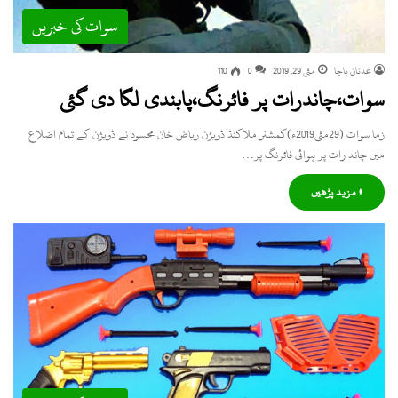
سوات کی خبریں
عدنان باچا
مئی 29, 2019
0
110
سوات،چاندرات پر فائرنگ،پابندی لگا دی گئی
زما سوات (29مئی2019ء)کمشنر ملاکنڈ ڈویژن ریاض خان محسود نے ڈویژن کے تمام اضلاع
میں چاند رات پر ہوائی فائرنگ پر…
» مزید پڑھیں