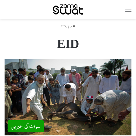
مینو
ھوم
/
EID
EID
سوات کی خبریں