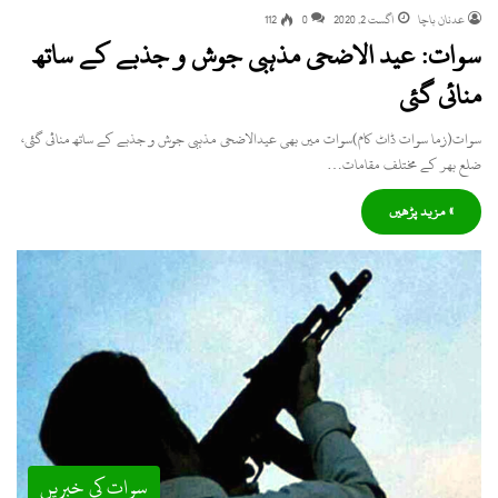
عدنان باچا
اگست 2, 2020
0
112
سوات: عید الاضحی مذہبی جوش و جذبے کے ساتھ
منائی گئی
سوات(زما سوات ڈاٹ کام)سوات میں بھی عیدالاضحی مذہبی جوش و جذبے کے ساتھ منائی گئی،
ضلع بھر کے مختلف مقامات…
» مزید پڑھیں
سوات کی خبریں