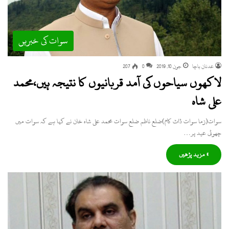
سوات کی خبریں
عدنان باچا
جون 10, 2019
0
207
لاکھوں سیاحوں کی آمد قربانیوں کا نتیجہ ہیں،محمد
علی شاہ
سوات(زما سوات ڈاٹ کام)ضلع ناظم ضلع سوات محمد علی شاہ خان نے کہا ہے کہ سوات میں
چھوٹی عید پر…
» مزید پڑھیں