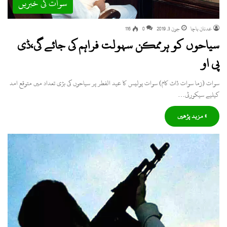
سوات کی خبریں
عدنان باچا
جون 3, 2019
0
116
سیاحوں کو ہرممکن سہولت فراہم کی جائے گی،ڈی
پی او
سوات (زما سوات ڈاٹ کام) سوات پولیس کا عید الفطر پر سیاحوں کی بڑی تعداد میں متوقع امد
کیلیے سیکورٹی…
» مزید پڑھیں