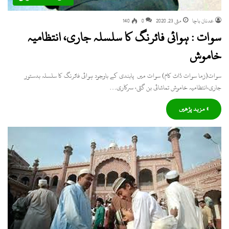
عدنان باچا
مئی 23, 2020
0
140
سوات : ہوائی فائرنگ کا سلسلہ جاری، انتظامیہ
خاموش
سوات(زما سوات ڈاٹ کام) سوات میں پابندی کے باوجود ہوائی فائرنگ کا سلسلہ بدستور
جاری،انتظامیہ خاموش تماشائی بن گئی، سرکاری…
» مزید پڑھیں