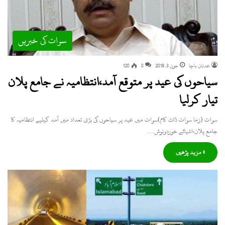
سوات کی خبریں
عدنان باچا
جون 3, 2019
0
120
سیاحوں کی عید پر متوقع آمد،انتظامیہ نے جامع پلان
تیار کرلیا
سوات (زما سوات ڈاٹ کام)سوات میں عید پر سیاحوں کی بڑی تعداد میں آمد کیلیے انتظامیہ کا
جامع پلان،اشیائے خوردونوش…
» مزید پڑھیں