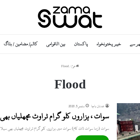
ھر سے
خیبر پختونخواہ
پاکستان
بین الاقوامی
کالم/ مضامین / بلاگ
ھوم
/
Flood
Flood
عدنان باچا
ستمبر 5, 2020
سوات ، ہزاروں کلو گرام ٹراوٹ مچھلیاں بھی
سوات (زما سوات ڈاٹ کام) سوات میں ہزاروں کلو گرام ٹراوٹ مچھلیاں بھی سیل