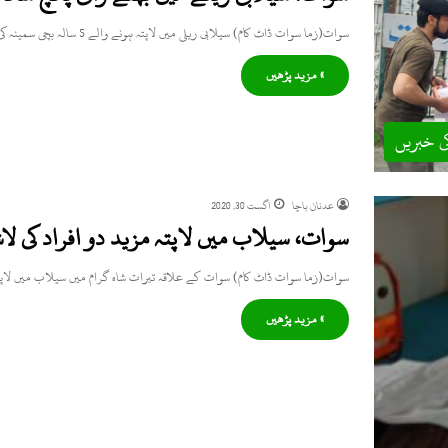
سوات(زما سوات ڈاٹ کام) سیلابی ریلی میں لاپتہ ہونے والے 5 سالہ بچی سمینہ کی جسد خاکی خوازہ خیلہ کے…
» مزید پڑھیں
ی خبریں
عدنان باچا
اگست 30, 2020
سوات، سیلاب میں لاپتہ مزید دو افراد کی لا
سوات(زما سوات ڈاٹ کام) سوات کے علاقہ تیرات شاہ گرام میں سیلاب میں لاپ
» مزید پڑھیں