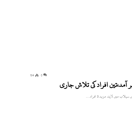
134
0
ر آمد،تین افراد کی تلاش جاری
 میں لاپتہ مزید 3 افراد…