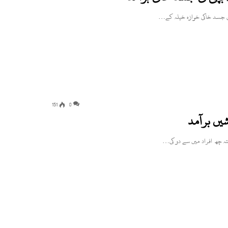
151
0
شیں برآمد
تہ چھ افراد میں سے دو کی…