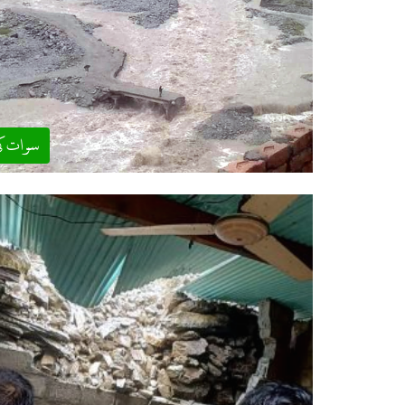
سوات ک