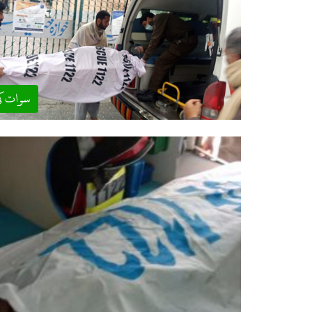
سوات ک