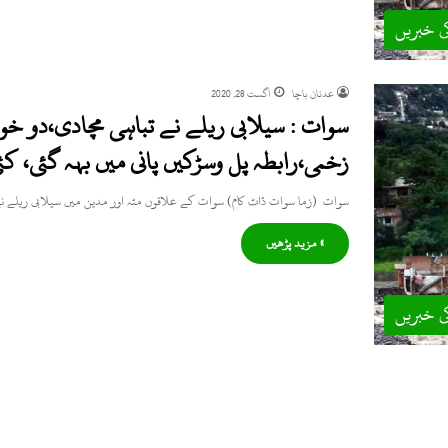
ی خبریں
عدنان باچا
اگست 28, 2020
سوات : سیلابی ریلے نے تباہی مچادی،دو خو
زخمی،رابطہ پل وسڑکیں پانی میں بہہ گئی، کئی
سوات (زما سوات ڈاٹ کام) سوات کے علاقوں مٹہ اور مدین میں سیلابی ریلے 
» مزید پڑھیں
ی خبریں