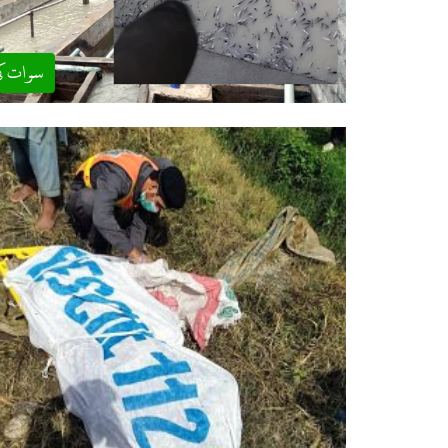
سوات ک