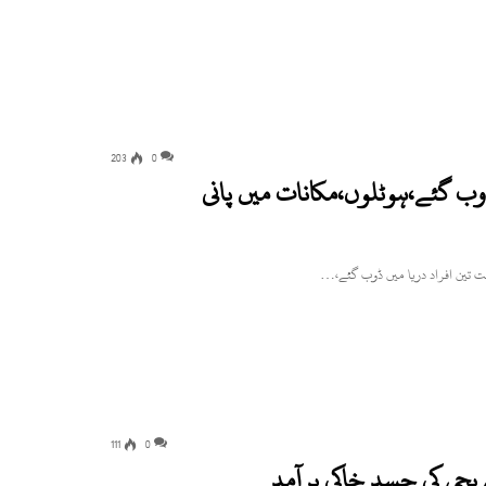
203
0
ڈوب گئے،ہوٹلوں،مکانات میں پانی
ت تین افراد دریا میں ڈوب گئے،…
111
0
 بچی کی جسد خاکی برآمد