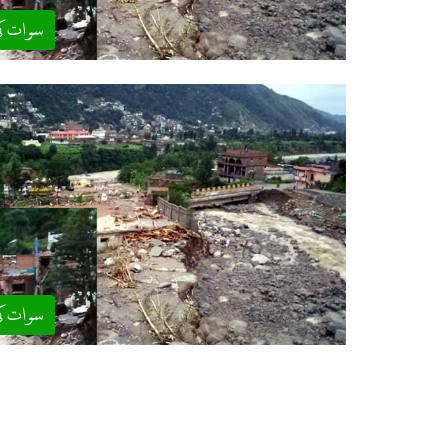
سوات ک
سوات ک