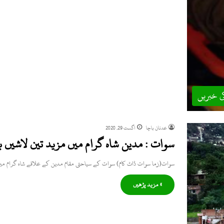
ی خبریں
عدنان باچا
اگست 29, 2020
سوات : مدین شاہ گرام میں مزید تین لاشیں ب
سوات(زما سوات ڈاٹ کام) سوات کے سیاحتی مقام مدین کے علاقے شاہ گرام میں سیلاب
» مزید پڑھیں