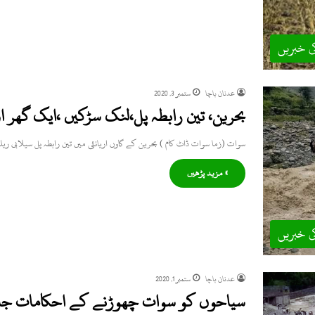
ی خبریں
عدنان باچا
ستمبر 3, 2020
بحرین، تین رابطہ پل،لنک سڑکیں ،ایک گھر ا
سوات (زما سوات ڈاٹ کام ) بحرین کے گاوں اریانئی میں تین رابطہ پل سیلابی ری
» مزید پڑھیں
ی خبریں
عدنان باچا
ستمبر 1, 2020
سیاحوں کو سوات چھوڑنے کے احکامات ج