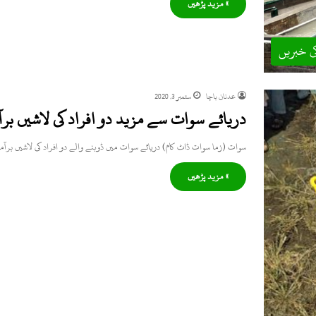
» مزید پڑھیں
ی خبریں
عدنان باچا
ستمبر 3, 2020
دریائے سوات سے مزید دو افراد کی لاشیں برآ
سوات (زما سوات ڈاٹ کام) دریائے سوات میں ڈوبنے والے دو افراد کی لاشیں برآم
» مزید پڑھیں