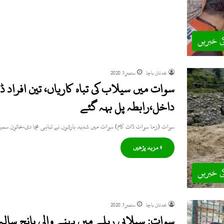
ی خبریں
عدنان باچا
ستمبر 1, 2020
سوات میں سیلاب کی تباہ کاریاں، تین افراد 
داخل،رابطہ پل بہہ گئے
سوات (زما سوات ڈاٹ کام) سوات میں شدید بارشوں نے تباہی مچا دی،خاتون سمی
» مزید پڑھیں
ی خبریں
عدنان باچا
ستمبر 1, 2020
سوات: سیلابی ریلے میں بہنے والی پانچ سالہ