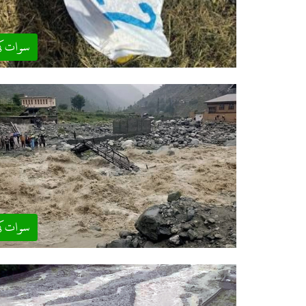
سوات ک
سوات ک