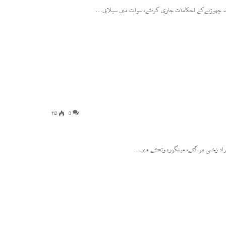
اقہ چھوڑنےکے احکامات جاری کردئے، سوات میں سیلابی…
112
0