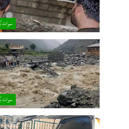
سوات ک
سوات ک