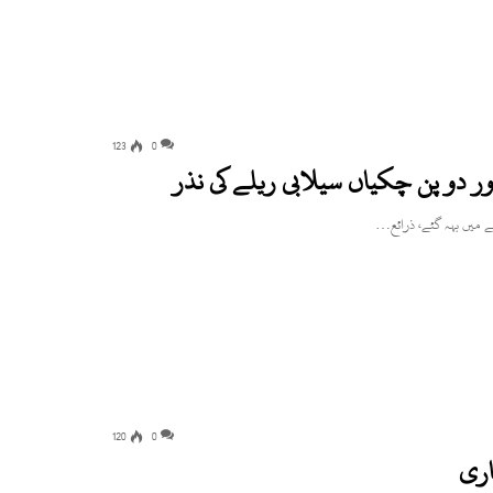
123
0
ور دو پن چکیاں سیلابی ریلے کی نذر
لے میں بہہ گئے، ذرائع…
120
0
اری