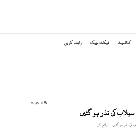
کلائمیٹ
فیکٹ چیک
رابطہ کریں
118
0
 سیلاب کی نذر ہو گئیں
اب کی نذر ہو گئیں۔ ذرائع کے…