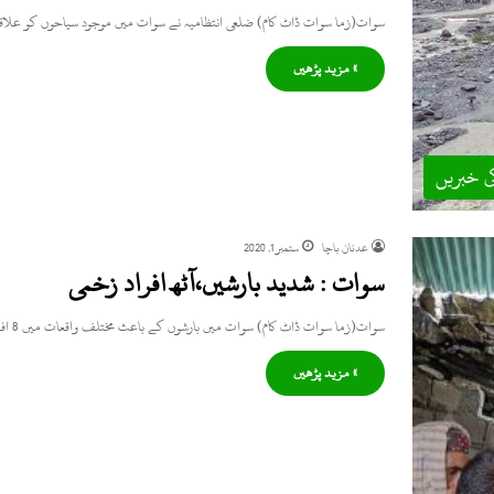
سوات(زما سوات ڈاٹ کام) ضلعی انتظامیہ نے سوات میں موجود سیاحوں کو عل
» مزید پڑھیں
ی خبریں
عدنان باچا
ستمبر 1, 2020
سوات : شدید بارشیں،آٹھ افراد زخمی
سوات(زما سوات ڈاٹ کام) سوات میں بارشوں کے باعث مختلف واقعات میں 8 افراد زخمی ہو گئے، مینگورہ وتکے میں…
» مزید پڑھیں