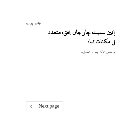
127
0
اتین سمیت چار جاں بحق، متعدد
 مکانات تباہ
نے تباہی مچادی ہے ۔ تحصیل…
Next page