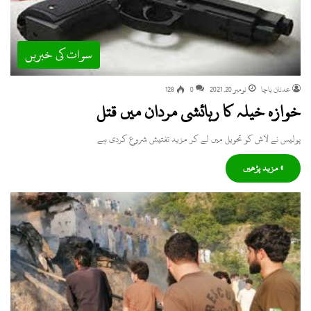
سوات کی خبریں
عدنان باچا
نومبر 20, 2021
0
128
خوازہ خیلہ کا رہائشی مردان میں قتل
پولیس نے لاش کو تحویل میں لے کر مزید تفتیش شروع کردی ہے
» مزید پڑھیں