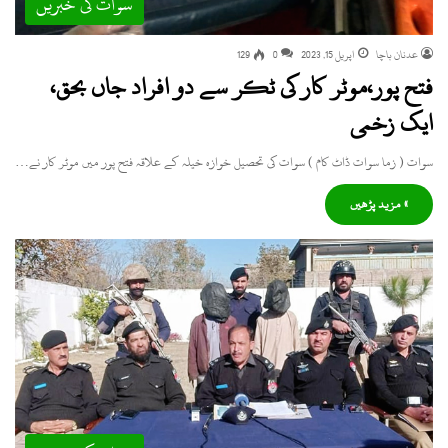
سوات کی خبریں
عدنان باچا
اپریل 15, 2023
0
129
فتح پور،موٹر کار کی ٹکر سے دو افراد جاں بحق،
ایک زخمی
سوات ( زما سوات ڈاٹ کام ) سوات کی تحصیل خوازہ خیلہ کے علاقہ فتح پور میں موٹر کار نے…
» مزید پڑھیں