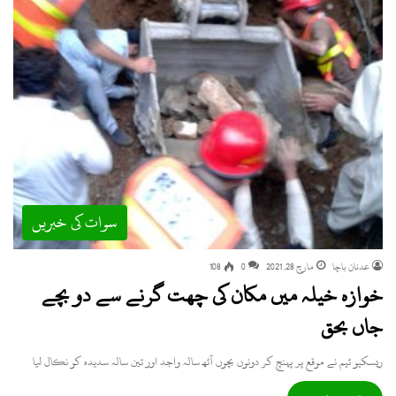
سوات کی خبریں
عدنان باچا
مارچ 28, 2021
0
108
خوازہ خیلہ میں مکان کی چھت گرنے سے دو بچے
جاں بحق
ریسکیو ٹیم نے موقع پر پہنچ کر دونوں بچوں آٹھ سالہ واجد اور تین سالہ سدیدہ کو نکال لیا