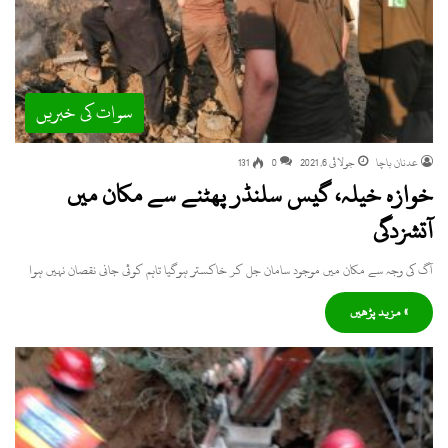
سوات کی خبریں
عدنان باچا
جولائی 6, 2021
0
131
خوازہ خیلہ، گیس سلنڈر پھٹنے سے مکان میں
آتشزدگی
آگ کی وجہ سے مکان میں موجود سامان جل کر خاکستر ہوگیا تاہم کوئی جانی نقصان نہیں ہوا
» مزید پڑھیں