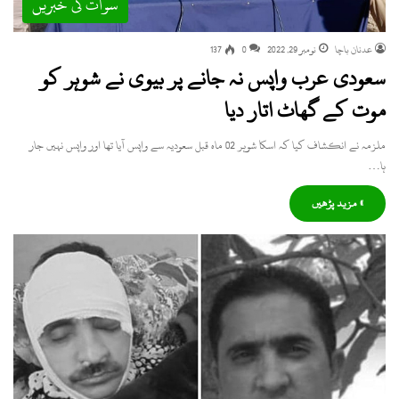
سوات کی خبریں
عدنان باچا
نومبر 29, 2022
0
137
سعودی عرب واپس نہ جانے پر بیوی نے شوہر کو
موت کے گھاٹ اتار دیا
ملزمہ نے انکشاف کیا کہ اسکا شوہر 02 ماہ قبل سعودیہ سے واپس آیا تھا اور واپس نہیں جار
ہا…
» مزید پڑھیں