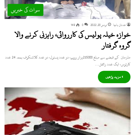
سوات کی خبریں
عدنان باچا
نومبر 20, 2022
0
149
خوازہ خیلہ پولیس کی کارروائی، راہزنی کرنے والا
گروہ گرفتار
ملزمان کے قبضے سے مبلغ 235000ہزار روپے، دو عدد پستول، دو عدد کلاشنکوف بمعہ 24 عدد
کارتوس، ایک عدد رائفل…
» مزید پڑھیں