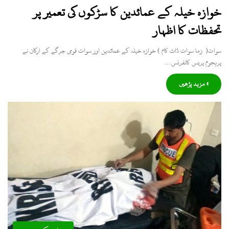
خوازہ خیلہ کے عمائدین کا سڑکوں کی تعمیر پر
تحفظات کا اظہار
سوات( زما سوات ڈاٹ کام ) خوازہ خیلہ کے عمائدین اور سوات قومی جرگے کے ارکان نے
پرہجوم پریس کانفرنس…
» مزید پڑھیں