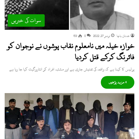
سوات کی خبریں
عدنان باچا
نومبر 27, 2022
0
153
خوازہ خیلہ میں نامعلوم نقاب پوشوں نے نوجوان کو
فائرنگ کرکے قتل کردیا
پولیس کا کہنا ہے کہ واقعہ کی تفتیش جاری ہے اور مشتبہ افراد کو انٹاروگیٹ کیا جا رہا ہے
» مزید پڑھیں