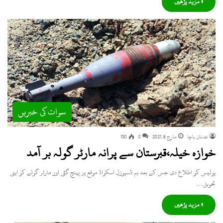
» مزید پڑھیں
سوات کی خبریں
عدنان باچا
مارچ 8, 2021
0
150
خوازہ خیلہ،قبرستان سے پرانہ مارٹر گولہ بر آمد
پولیس کو اطلاع دی جس کے بعد بم ڈسپوزل اسکواڈ موقع پر پہنچ گئی اور مارٹر گولے کو اپنی
تحویل…
» مزید پڑھیں