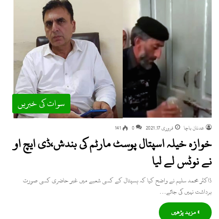
سوات کی خبریں
عدنان باچا
فروری 17, 2021
0
141
خوازہ خیلہ اسپتال پوسٹ مارٹم کی بندش،ڈی ایچ او
نے نوٹس لے لیا
ڈاکٹر محمد سلیم نے واضح کیا کہ ہسپتال کے کسی شعبے میں غیر حاضری کسی صورت
برداشت نہیں کی جائے…
» مزید پڑھیں