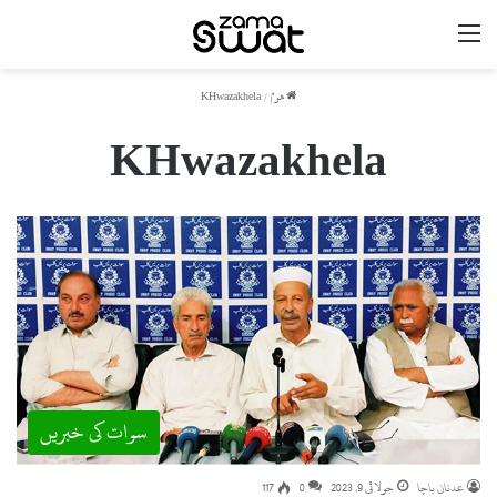
مینو
ھوم
/
KHwazakhela
KHwazakhela
سوات کی خبریں
عدنان باچا
جولائی 9, 2023
0
117