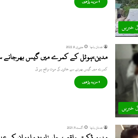
» مزید پڑھیں
ی خبریں
عدنان باچا
جنوری 8, 2022
مدین،ہوٹل کے کمرے میں گیس بھرجانے س
کمرے میں گیس بھرنے سے خاتوں کی موت واقع ہو ئی
» مزید پڑھیں
ی خبریں
عدنان باچا
اگست 11, 2021
مدین ڈکیتی واقعہ، چار نامزد ملزمان کو عد