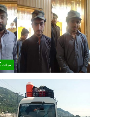
سوات ک