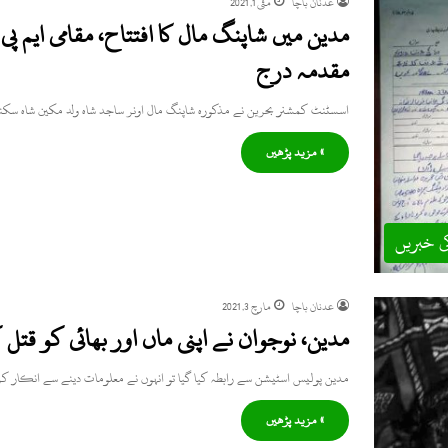
عدنان باچا
مئی 1, 2021
مدین میں شاپنگ مال کا افتتاح، مقامی ایم پی
مقدمہ درج
اسسٹنٹ کمشنر بحرین نے مذکورہ شاپنگ مال اونر ساجد شاہ ولد مکین شاہ سک
» مزید پڑھیں
ی خبریں
عدنان باچا
مارچ 3, 2021
مدین، نوجوان نے اپنی ماں اور بھائی کو قت
مدین پولیس اسٹیشن سے رابطہ کیا گیا تو انہوں نے معلومات دینے سے انکار کردی
» مزید پڑھیں