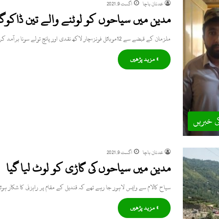
عدنان باچا
اگست 9, 2021
مدین میں سیاحوں کو لوٹنے والے تین ڈاکوگ
ملزمان کے قبضے سے 12موبائل فونز،چار لاکھ نقدی اور پانچ تولے سونا برآمد کرلیا گیا
» مزید پڑھیں
ی خبریں
عدنان باچا
اگست 9, 2021
مدین میں سیاحوں کی گاڑی کو لوٹ لیا گیا
سیاح کالام سے واپس لاہور جا رہے تھے کہ قندیل کے مقام پر راہزنی کا شکار 
» مزید پڑھیں