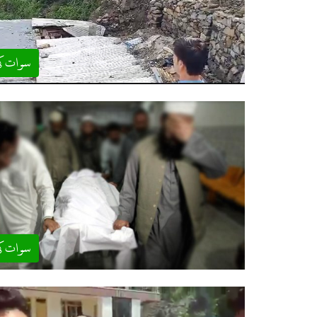
سوات ک
سوات ک