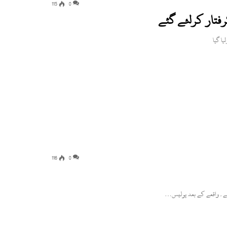
115
0
رفتار کرلئے گئے
116
0
ہوئے۔واقعے کے بعد پولیس…