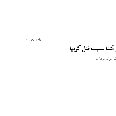
145
0
آشنا سمیت قتل کردیا
 کے حوالہ کردیا…