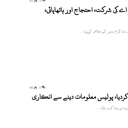
142
0
 اے کی شرکت، احتجاج اور ہاتھاپائی،
نہ شاہ گرام مدین کے خلاف کورونا…
136
0
ل کردیا، پولیس معلومات دینے سے انکاری
ا اور بتایا کہ یہ ایک…