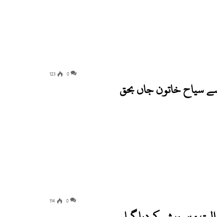
123
0
ے سیاح خاتون جاں بحق
114
0
الت میں پیش کردیا گیا