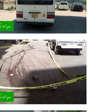
سوات ک
سوات ک