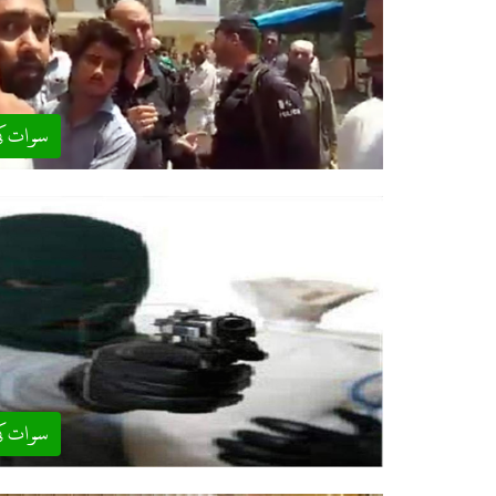
سوات ک
سوات ک