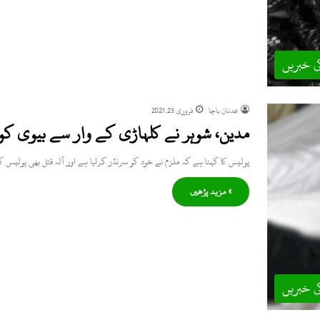
ی خبریں
عدنان باچا
فروری 23, 2021
مدین، شوہر نے کلہاڑی کے وار سے بیوی کو 
پولیس کا کہنا ہے کہ ملزم نے خود کو سرنڈر کرلیا ہے اور آلہ قتل بھی پولیس
» مزید پڑھیں
ی خبریں