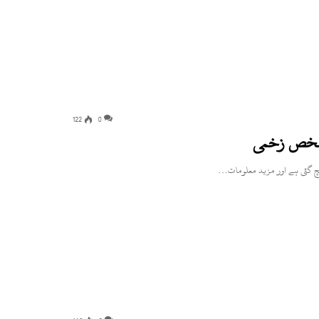
122
0
 شخص زخمی
ہنچ گئی ہے اور مزید معلومات…