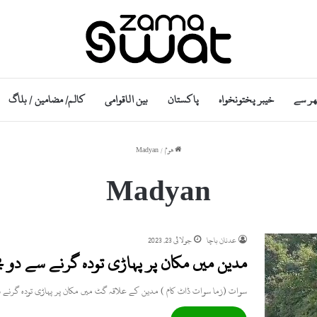
ھر سے
خیبر پختونخواہ
پاکستان
بین الاقوامی
کالم/ مضامین / بلاگ
ھوم
/
Madyan
Madyan
عدنان باچا
جولائی 23, 2023
مدین میں مکان پر پہاڑی تودہ گرنے سے دو ب
سوات (زما سوات ڈاٹ کام ) مدین کے علاقہ گٹ میں مکان پر پہاڑی تودہ گرنے 