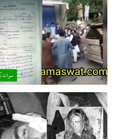
سوات ک