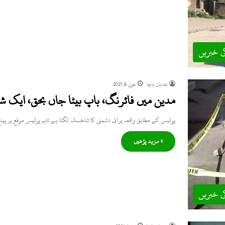
ی خبریں
عدنان باچا
جون 8, 2021
مدین میں فائرنگ، باپ بیٹا جاں بحق، ایک
پولیس کے مطابق واقعہ پرانی دشمنی کا شاخسانہ لگتا ہے تاہم پولیس موقع پر پ
» مزید پڑھیں
ی خبریں