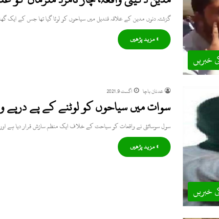
گزشتہ دنوں مدین کے علاقہ قندیل میں سیاحوں کو لوٹا گیا تھا جس کے ایک گ
» مزید پڑھیں
ی خبریں
عدنان باچا
اگست 9, 2021
سوات میں سیاحوں کو لوٹنے کے پے درپے 
سول سوسائٹی نے واقعات کو سیاحت کے خلاف ایک منظم سازش قرار دیا ہے اور 
» مزید پڑھیں
ی خبریں