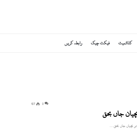
کلائمیٹ
فیکٹ چیک
رابطہ کریں
107
0
چیان جاں بحق
دو بچیاں جاں بحق…