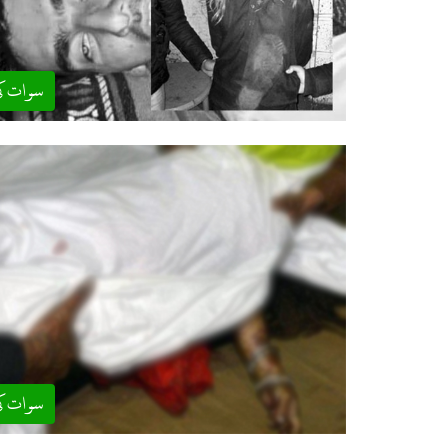
سوات ک
سوات ک