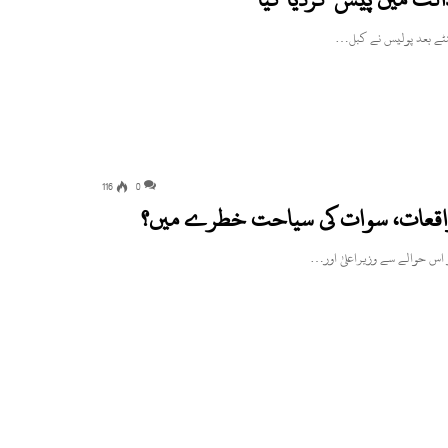
ھنٹے بعد پولیس نے کبل…
116
0
واقعات، سوات کی سیاحت خطرے میں؟
اس حوالے سے وزیراعلیٰ اور…