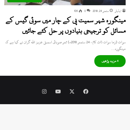
ایڈیٹر
ستمبر 24, 2018
0
106
مینگورہ شہر سمیت پی کے چار میں سوئی گیس کے
مسائل کو ترجیحی بنیادوں پر حل کئے جائیں
سوات (زما سوات ڈاٹ کام ، 24 ستمبر 2018ء) ممبر صوبائی اسمبلی عزیز اللہ گران نے کہا ہے کہ
مینگورہ…
» مزید پڑھیں
Instagram
YouTube
Facebook
X