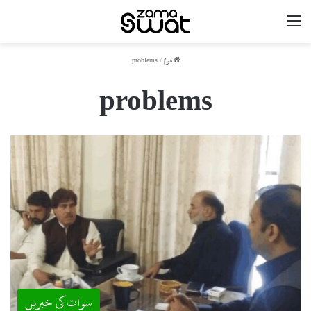
مینو
ھوم
/
problems
problems
سوات کی خبریں