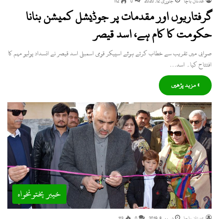
عدنان باچا
جنوری 12, 2020
0
112
گرفتاریوں اور مقدمات پر جوڈیشل کمیشن بنانا
حکومت کا کام ہے، اسد قیصر
صوابی میں تقریب سے خطاب کرتے ہوئے اسپیکر قومی اسمبلی اسد قیصر نے انسداد پولیو مہم کا
افتتاح کیا۔ اسد…
» مزید پڑھیں
خیبر پختونخواہ
عدنان باچا
دسمبر 8, 2019
0
113