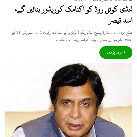
لنڈی کوتل روڈ کو اکنامک کوریڈور بنائیں گے،
اسد قیصر
ضلع مردان میں سنٹرفارسپیچ اینڈہیرنگ (مرکزبرائے سماعت وگویائی) میں سپورٹس گالاکے
افتتاحی تقریب اور بعدازاں یونین کونسل زیدہ میں ایک…
» مزید پڑھیں