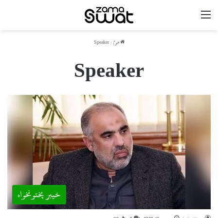
مینو
ھوم
/
Speaker
Speaker
خیبر پختونخواہ