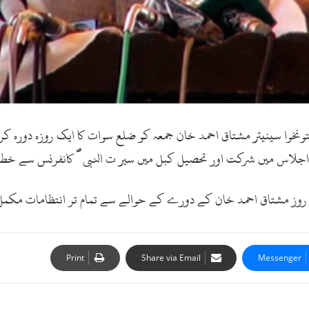
ونخوا سینیٹر مشتاق احمد خان جمعہ کو ضلع سوات کا ایک روزہ دورہ کری
ے اجلاس میں شرکت اور تحصیل کبل میں سیر ت النبی ؐ کانفرنس سے خ
وز مشتاق احمد خان کے دورے کے حوالے سے تمام تر انتظامات مکمل
Print
Share via Email
Messenger