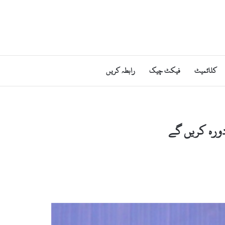
کلائمیٹ
فیکٹ چیک
رابطہ کریں
دورہ کریں گے