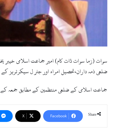
سوات (زما سوات ڈاٹ کام) امیر جماعت اسلامی خیبر پخت
ضلعی ذمہ داران،تحصیل امراء اور جنر ل سیکرٹریز ک
جماعت اسلامی کے ضلعی منتظمین کے مطابق جمعہ کے ر
Share
X
Facebook