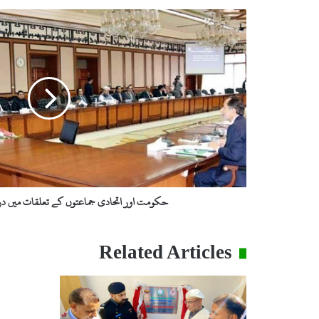
ح
ک
و
م
ت
ا
و
ر
ا
ت
ح
ا
د
حکومت اور اتحادی جماعتوں کے تعلقات میں در
ی
ج
م
Related Articles
ا
ع
ت
و
ں