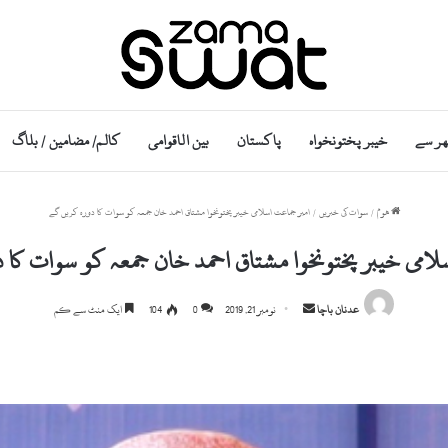
ھر سے
خیبر پختونخواہ
پاکستان
بین الاقوامی
کالم/ مضامین / بلاگ
ھوم
/
سوات کی خبریں
/
امیر جماعت اسلامی خیبر پختونخوا مشتاق احمد خان جمعہ کو سوات کا دورہ کریں گے
لامی خیبر پختونخوا مشتاق احمد خان جمعہ کو سوات کا 
S
عدنان باچا
نومبر 21, 2019
0
104
ایک منٹ سے کم
e
n
d
a
n