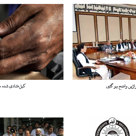
ک
ب
ل
،
ش
ا
د
ی
ش
د
ہ
خ
ا
اڑیں واضح ہو گئیں
کبل،شادی شدہ خا
ت
و
ن
ن
ے
خ
و
د