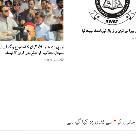
ک
و
گ
و
ل
بورڈ نے قومی والی بال ٹورنامنٹ جیت لیا
ی
م
ایم پی اے عزیز اللہ گران کا احتجاج رنگ لے آیا
ا
ہسپتال انتظامیہ کو ضلع بدر کرنے کا فیصلہ
ر
ستمبر 18, 2018
ک
ر
خ
و
د
ک
ش
ی
ک
ر
خانوں کو
*
سے نشان زد کیا گیا ہے
ل
ی