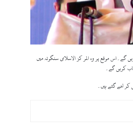
ں گے۔اس موقع پر وہ المر کز الاسلامی سنگوٹہ میں
طاب کریں گے۔
 کر لئے گئے ہیں۔