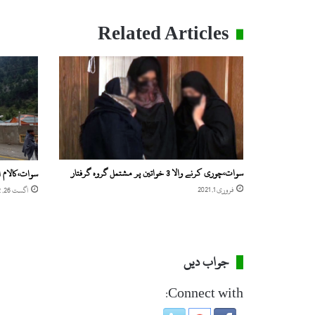
ا
ل
Related Articles
ب
ہ
پ
ر
ع
م
ل
د
ر
آ
سوات،چوری کرنے والا 3 خواتین پر مشتمل گروہ گرفتار
سوات،کالام ا
م
فروری 1, 2021
اگست 26, 2022
د
ش
ر
و
ع
جواب دیں
،
م
Connect with:
ل