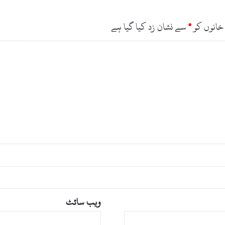
ل
ی
ا
خانوں کو
*
سے نشان زد کیا گیا ہے
،
ا
م
ی
ر
م
ق
ا
م
ویب‌ سائٹ