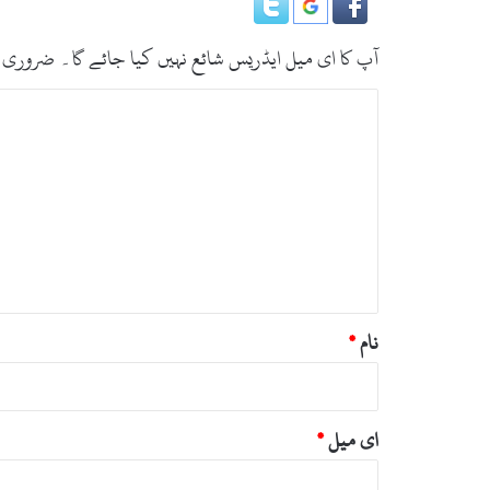
م
ج
ب
آپ کا ای میل ایڈریس شائع نہیں کیا جائے گا۔
ضروری 
ہ
ر
ت
و
ب
ڈ
پ
ص
ر
ر
ت
ا
ہ
ر
*
ک
و
ل
نام
*
ک
ے
ک
ا
م
ای میل
*
ک
ا