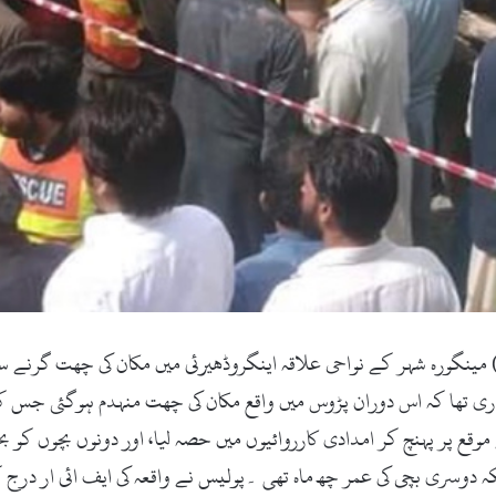
اری تھا کہ اس دوران پڑوس میں واقع مکان کی چھت منہدم ہوگئی جس 
ر پولیس نے موقع پر پہنچ کر امدادی کارروائیوں میں حصہ لیا، اور دونوں بچ
کہ دوسری بچی کی عمر چھ ماہ تھی ۔پولیس نے واقعہ کی ایف ائی ار د