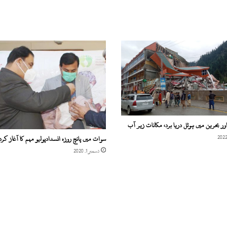
ا
م
س
ے
م
ن
ہ
ک
ا
ن
و
ا
ور بحرین میں ہوٹل دریا برد، مکانات زیر آب
ل
سوات میں پانچ روزہ انسدادپولیو مہم کا آغاز کردی
ہ
ب
دسمبر 1, 2020
ھ
ی
چ
ھ
ی
ن