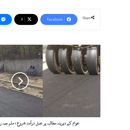
Share
X
Facebook
ع
و
ا
م
ک
ے
د
ی
ر
ی
ن
ہ
م
عوام کے دیرینہ مطالبہ پر عمل درآمد شروع ، ملم جبہ روڈ
ط