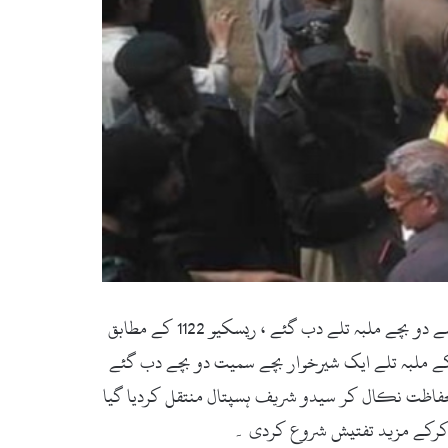
سوات (زما سوات ڈاٹ کام ، تازہ ترین۔ 07 اپریل 2019ء) مینگورہ شہر کے نواحی علاقہ اینگروڈھیرئی میں مکان کی چھت گرنے سے دو بچے ملبہ تلے دب گئے ، ریسکیو 1122 کے مطابق
کے ملبہ تلے ایک شیرخوار بچے سمیت دو بچے دب گئے
وں کو بحفاظت نکال کر سیدو شریف ہسپتال منتقل کردیا گیا
رج کرکے مزید تفتیش شروع کردی ۔