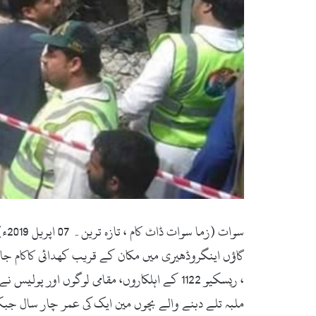
گاؤں اینگروڈھیری میں مکان کے قریب کھدائی کاکام ج
، ریسکیو 1122 کے اہلکاروں، مقامی لوگوں او
ملبہ تلے دبنے والے بچوں مین ایک کی عمر چار سال جب