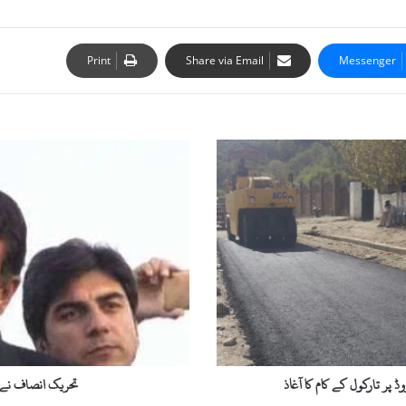
Print
Share via Email
Messenger
ت
ح
ر
ی
ک
ا
ن
ص
ا
ف
ن
ے
ع
 پر تارکول کے کام کا آغاذ
تحریک انصاف نے عو
و