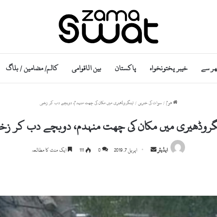
ھر سے
خیبر پختونخواہ
پاکستان
بین الاقوامی
کالم/ مضامین / بلاگ
ھوم
/
سوات کی خبریں
/
اینگروڈھیری میں مکان کی چھت منہدم، دوبچے دب کر زخمی
گروڈھیری میں مکان کی چھت منہدم، دوبچے دب کر زخ
S
ایڈیٹر
اپریل 7, 2019
0
111
ایک منٹ کا مطالعہ
e
n
d
a
n