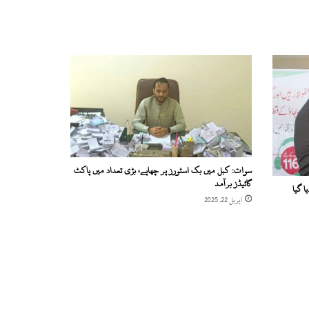
سوات: کبل میں بک اسٹورز پر چھاپے، بڑی تعداد میں پاکٹ
گائیڈز برآمد
ا گیا
اپریل 22, 2025