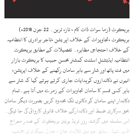
l
بریکوٹ (زما سوات ڈاٹ کام ، تازہ ترین۔ 22 جون 2018ء)
بریکوٹ ،تجاویزات کے خلاف اپر یشن ،تاجر برادری کا انتظامیہ
کے خلاف احتجاجی مظاہرہ۔ تفصیلات کے مطابق بریکوٹ
انتظامیہ ایڈیشنل اسٹنٹ کمشنر محسن حبیب کا بریکوٹ بازار
میں فٹ پاتھ اور شٹر سے باہر سامان رکھنے کے خلاف اپریشن،
انہوں نے دکانداروں کوہدایات جاری کرتے ہوئے کہا کہ شٹر سے
باہر کسی قسم کا سامان تجاویزات کے زمرے میں آتا ہے۔تمام
دکاندار اپنے سامان کو دکانوں تک محدود کریں بصورت دیگر سامان
بحق سرکاری ضبط اور دکاندارکے خلاف قانونی کاروائی کی جا ئیگی۔
اس سلسلہ میں گزشتہ روز ٹریڈ یونین بریکوٹ کے صدر معراج
الدین تنہا۔ سابق چیرمین تلاوت خان ، جنرل سیکرٹری جمشید